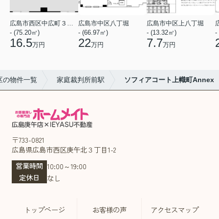
広島市西区中広町３丁目
広島市中区八丁堀
広島市中区上八丁堀
- (75.20㎡)
- (66.97㎡)
- (13.32㎡)
-
16.5
22
7.7
万円
万円
万円
区の物件一覧
家庭裁判所前駅
ソフィアコート上幟町Annex
〒733-0821
広島県広島市西区庚午北３丁目1-2
営業時間
10:00～19:00
定休日
なし
トップページ
お客様の声
アクセスマップ