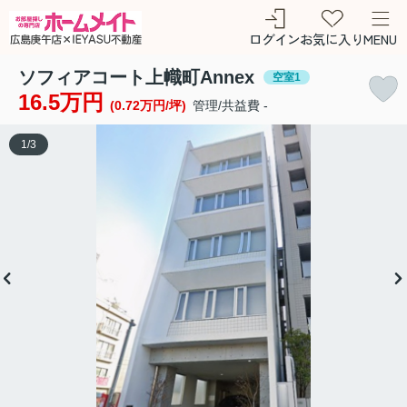
ログイン
お気に入り
MENU
ソフィアコート上幟町Annex
空室1
16.5万円
(0.72万円/坪)
管理/共益費 -
1
/
3