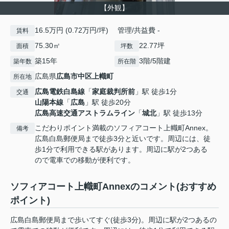
【外観】
16.5万円 (0.72万円/坪) 管理/共益費 -
賃料
75.30㎡
22.77坪
面積
坪数
築15年
3階/5階建
築年数
所在階
広島県
広島市中区
上幟町
所在地
広島電鉄白島線
「
家庭裁判所前
」駅 徒歩1分
交通
山陽本線
「
広島
」駅 徒歩20分
広島高速交通アストラムライン
「
城北
」駅 徒歩13分
こだわりポイント満載のソフィアコート上幟町Annex。
備考
広島白島郵便局まで徒歩3分と近いです。周辺には、徒
歩1分で利用できる駅があります。周辺に駅が2つある
ので電車での移動が便利です。
ソフィアコート上幟町Annexのコメント(おすすめ
ポイント)
広島白島郵便局まで歩いてすぐ(徒歩3分)。周辺に駅が2つあるの