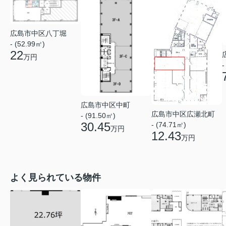
広島市中区八丁堀
- (52.99㎡)
22
万円
-
広島市中区中町
広島市中区広瀬北町
- (91.50㎡)
30.45
- (74.71㎡)
万円
12.43
万円
よく見られている物件