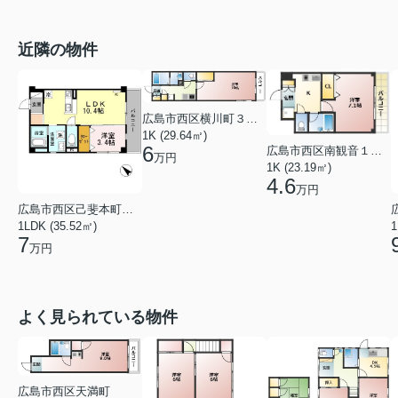
近隣の物件
広島市西区横川町３丁目
1K (29.64㎡)
6
広島市西区南観音１丁目
万円
1K (23.19㎡)
4.6
万円
広島市西区己斐本町２丁目
1LDK (35.52㎡)
1
7
万円
よく見られている物件
広島市西区天満町