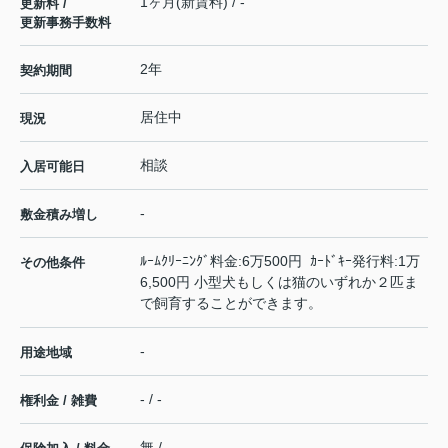
1ヶ月(新賃料) / -
更新料 /
更新事務手数料
2年
契約期間
居住中
現況
相談
入居可能日
-
敷金積み増し
ﾙｰﾑｸﾘｰﾆﾝｸﾞ料金:6万500円 ｶｰﾄﾞｷｰ発行料:1万
その他条件
6,500円 小型犬もしくは猫のいずれか２匹ま
で飼育することができます。
-
用途地域
- / -
権利金 / 雑費
無 / -