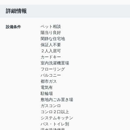
詳細情報
ペット相談
設備条件
陽当り良好
閑静な住宅地
保証人不要
２人入居可
カードキー
室内洗濯機置場
フローリング
バルコニー
都市ガス
電気有
駐輪場
敷地内ごみ置き場
ガスコンロ
コンロ２口以上
システムキッチン
バス・トイレ別
温水洗浄便座