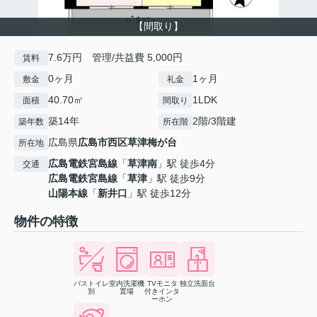
【間取り】
7.6万円 管理/共益費 5,000円
賃料
0ヶ月
1ヶ月
敷金
礼金
40.70㎡
1LDK
面積
間取り
築14年
2階/3階建
築年数
所在階
広島県
広島市西区
草津梅が台
所在地
広島電鉄宮島線
「
草津南
」駅 徒歩4分
交通
広島電鉄宮島線
「
草津
」駅 徒歩9分
山陽本線
「
新井口
」駅 徒歩12分
物件の特徴
バストイレ
室内洗濯機
TVモニタ
独立洗面台
別
置場
付きインタ
ーホン