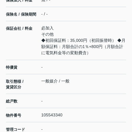
保険加入 / 料金
- / -
保険名 / 保険期間
必加入
保証会社 / 料金
その他
◆初回保証料：35,000円（初回振替時） ◆月
額保証料：月額合計の1％+800円（月額合計
に電気料金等の変動費含）
-
特優賃
一般媒介 / 一般
取引態様 /
賃貸区分
-
総戸数
105543340
物件番号
-
管理コード