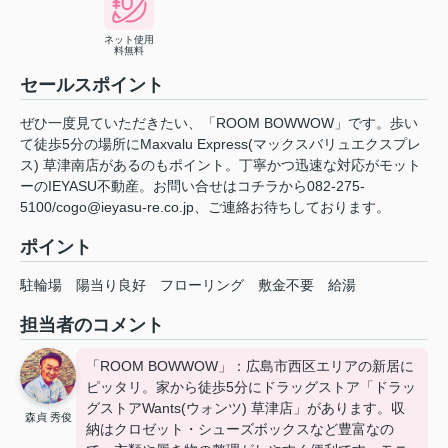
ネット使用
料無料
セールスポイント
ぜひ一度見ていただきたい、「ROOM BOWWOW」です。歩い
て徒歩5分の場所にMaxvalu Express(マックスバリュエクスプレ
ス) 草津南店があるのもポイント。丁寧かつ迅速な対応がモット
ーのIEYASU不動産。お問い合せはコチラから082-275-
5100/cogo@ieyasu-re.co.jp、ご連絡お待ちしております。
ポイント
駐輪場
陽当り良好
フローリング
敷金不要
給湯
担当者のコメント
「ROOM BOWWOW」：広島市西区エリアの新居に
ピッタリ。家から徒歩5分にドラッグストア「ドラッ
グストアWants(ウォンツ) 草津店」があります。収
森貞 秀俊
納はクロゼット・シューズボックスなど豊富なの