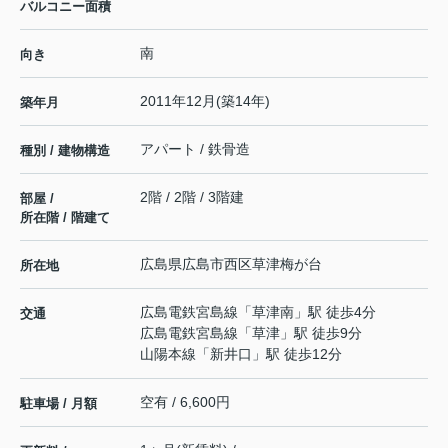
バルコニー面積
南
向き
2011年12月(築14年)
築年月
アパート / 鉄骨造
種別 / 建物構造
2階 / 2階 / 3階建
部屋 /
所在階 / 階建て
広島県
広島市西区
草津梅が台
所在地
広島電鉄宮島線
「
草津南
」駅 徒歩4分
交通
広島電鉄宮島線
「
草津
」駅 徒歩9分
山陽本線
「
新井口
」駅 徒歩12分
空有 / 6,600円
駐車場 / 月額