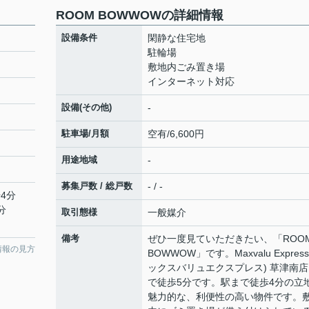
ROOM BOWWOWの詳細情報
設備条件
閑静な住宅地
駐輪場
敷地内ごみ置き場
インターネット対応
設備(その他)
-
駐車場/月額
空有/6,600円
用途地域
-
募集戸数 / 総戸数
- / -
4分
分
取引態様
一般媒介
備考
ぜひ一度見ていただきたい、「ROO
情報の見方
BOWWOW」です。Maxvalu Expres
ックスバリュエクスプレス) 草津南店
で徒歩5分です。駅まで徒歩4分の立
魅力的な、利便性の高い物件です。