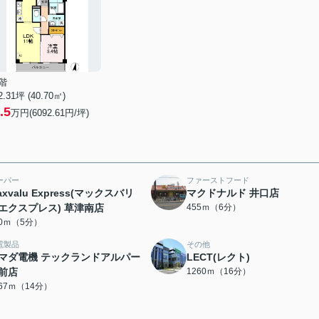
階
2.31坪 (40.70㎡)
.5
万円(6092.61円/坪)
ーパー
ファーストフード
axvalu Express(マックスバリ
マクドナルド 井口店
エクスプレス) 草津南店
455ｍ（6分）
00ｍ（5分）
電製品
その他
マダ電機 テックランドアルパー
LECT(レクト)
前店
1260ｍ（16分）
067ｍ（14分）