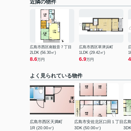
近隣の物件
広島市西区南観音７丁目
広島市西区草津浜町
2LDK (56.30㎡)
1LDK (29.42㎡)
1
8.6
6.9
4
万円
万円
よく見られている物件
広島市西区天満町
広島市安佐北区口田１丁目
広
1R (20.00㎡)
3DK (50.00㎡)
3DK