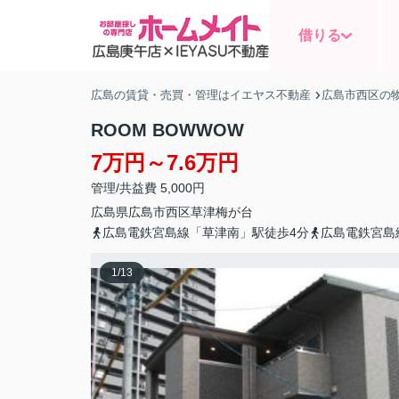
借りる
広島の賃貸・売買・管理はイエヤス不動産
広島市西区の
ROOM BOWWOW
7万円～7.6万円
管理/共益費 5,000円
広島県
広島市西区
草津梅が台
広島電鉄宮島線「草津南」駅徒歩4分
広島電鉄宮島
1
/
13