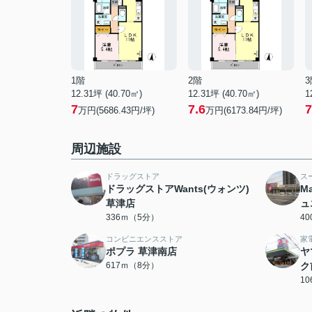
1階
2階
3
12.31坪 (40.70㎡)
12.31坪 (40.70㎡)
1
7
7.6
7
万円(5686.43円/坪)
万円(6173.84円/坪)
周辺施設
ドラッグストア
ス
ドラッグストアWants(ウォンツ)
M
草津店
ュ
336ｍ（5分）
4
コンビニエンスストア
家
ポプラ 草津南店
ヤ
617ｍ（8分）
ク
1