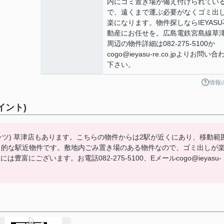
内にゴミ置き場が備え付けられてい
で、遠くまで運ぶ必要がなくゴミ出
楽になります。物件探しならIEYASU
動産にお任せを。広島電鉄宮島線草
周辺の物件詳細は082-275-5100か
cogo@ieyasu-re.co.jpよりお問い合
下さい。
情報
イント)
ォンツ) 草津店もあります。こちらの物件からは2駅が近くにあり、移動範
力的な駅近物件です。敷地内ごみ置き場のある物件なので、ゴミ出しが
富にございます。お電話082-275-5100、Eメールcogo@ieyasu-