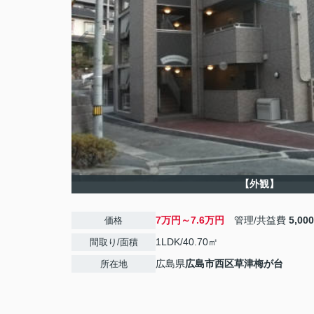
【外観】
7万円～7.6万円
管理/共益費
5,00
価格
1LDK/40.70㎡
間取り/面積
広島県
広島市西区
草津梅が台
所在地