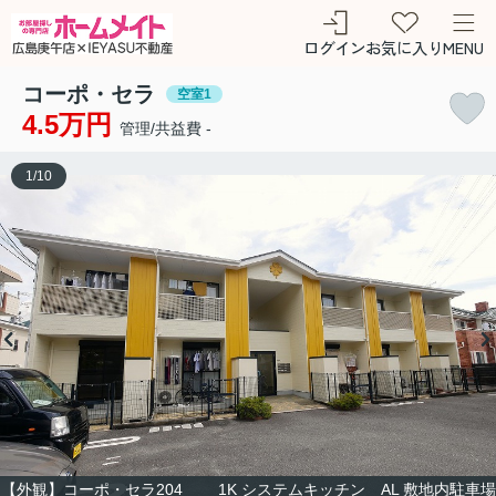
ログイン
お気に入り
MENU
コーポ・セラ
空室1
4.5万円
管理/共益費 -
1
/
10
【外観】コーポ・セラ204 1K システムキッチン AL 敷地内駐車場