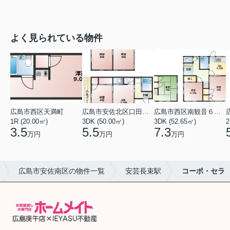
よく見られている物件
広島市西区天満町
広島市安佐北区口田１丁目
広島市西区南観音６丁目
1R (20.00㎡)
3DK (50.00㎡)
3DK (52.65㎡)
2
3.5
5.5
7.3
万円
万円
万円
広島市安佐南区の物件一覧
安芸長束駅
コーポ・セラ