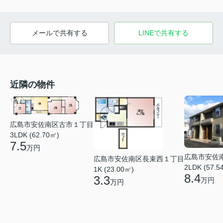
メールで共有する
LINEで共有する
近隣の物件
広島市安佐南区古市１丁目
3LDK (62.70㎡)
7.5
万円
広島市安佐
広島市安佐南区長束西１丁目
2LDK (57.5
1K (23.00㎡)
8.4
3.3
万円
万円