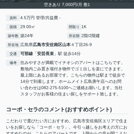
空きあり 7,000円/月 敷1
4.5万円 管理/共益費 -
賃料
29.00㎡
1K
面積
間取り
築24年
2階/2階建
築年数
所在階
広島県
広島市安佐南区
山本
４丁目26-9
所在地
可部線
「
安芸長束
」駅 徒歩14分
交通
住みやすさが満載でイチオシのアパートはこちらです。
備考
敷地内ごみ置き場付き物件でゴミ出しを楽にできます。
最上階にあるお部屋です。こちらの物件は駅まで徒歩で
14分で到着します。ホームメイト広島庚午店へのお問
い合わせは082-275-5100へご連絡お願いします。当社
スタッフがお客様の住まい探しをサポート致します。
コーポ・セラのコメント(おすすめポイント)
こだわりで選びたい方におすすめ。広島市安佐南区エリアで住ま
いをお探しなら「コーポ・セラ」。今引っ越しをお考えの方にお
すすめなのが、こちらのアパートです。上階からの音が聞こえな