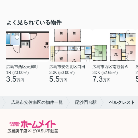
よく見られている物件
広島市西区天満町
広島市安佐北区口田１丁目
広島市西区南観音６丁目
1R (20.00㎡)
3DK (50.00㎡)
3DK (52.65㎡)
2
3.5
5.5
7.3
万円
万円
万円
広島市安佐南区の物件一覧
毘沙門台駅
ベルクレスト