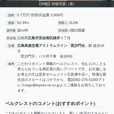
【外観】外観写真（昼）
5.7万円 管理/共益費 3,000円
賃料
52.99㎡
2LDK
面積
間取り
築14年
2階/2階建
築年数
所在階
広島県
広島市安佐南区
緑井
３丁目
所在地
広島高速交通アストラムライン
「
毘沙門台
」駅 徒歩16
交通
分
「毘沙門天」バス停下車 徒歩8分
こだわりポイント満載のベルクレスト。住む人のことも
備考
考えられている満足度の高いアパートです。お引越しを
お考えの方は是非ホームメイト広島庚午店へ。快適な新
生活のスタートはコチラから、電話082-275-5100/アド
レスcogo@ieyasu-re.co.jpよりご連絡をお待ちしており
ます。
ベルクレストのコメント(おすすめポイント)
こだわりポイント満載のベルクレスト。新しい生活のスタートに