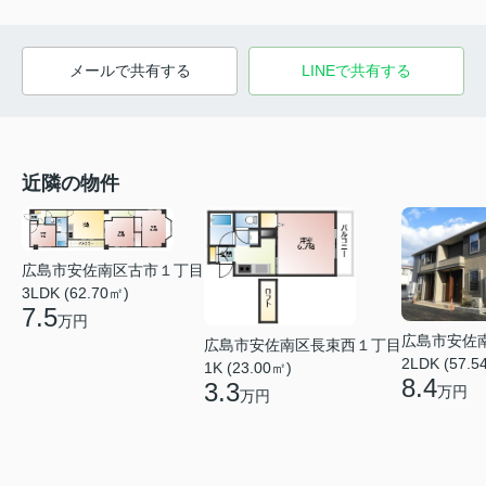
メールで共有する
LINEで共有する
近隣の物件
広島市安佐南区古市１丁目
3LDK (62.70㎡)
7.5
万円
広島市安佐
広島市安佐南区長束西１丁目
2LDK (57.5
1K (23.00㎡)
8.4
3.3
万円
万円