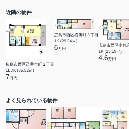
近隣の物件
広島市西区横川町３丁目
1K (29.64㎡)
広島市西区南観
6
万円
1K (23.19㎡)
4.6
万円
広島市西区己斐本町２丁目
1LDK (35.52㎡)
7
万円
よく見られている物件