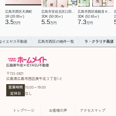
広島市西区天満町
広島市安佐北区口田１丁目
広島市西区南観音６丁目
1R (20.00㎡)
3DK (50.00㎡)
3DK (52.65㎡)
2
3.5
5.5
7.3
万円
万円
万円
はイエヤス不動産
広島市西区の物件一覧
ラ・クラリテ高須
〒733-0821
広島県広島市西区庚午北３丁目1-2
営業時間
10:00～19:00
定休日
なし
トップページ
お客様の声
アクセスマップ