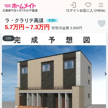
ログイン
お気に入り
MENU
ラ・クラリテ高須
空室6
5.7万円～7.3万円
管理/共益費 3,900円
1
/
20