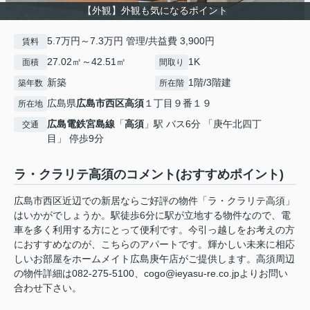
【外観】外観も気になるポイント
5.7万円～7.3万円 管理/共益費 3,900円
賃料
27.02㎡～42.51㎡
1K
面積
間取り
新築
1階/3階建
築年数
所在階
広島県
広島市西区
高須
１丁目９番１９
所在地
広島電鉄宮島線
「
高須
」駅 バス6分 「庚午北四丁
交通
目」 停歩9分
ラ・クラリテ高須のコメント(おすすめポイント)
広島市西区近辺での新居ならご好評の物件「ラ・クラリテ高須」
はいかがでしょうか。駅徒歩6分に駅が立地する物件なので、電
車を多く利用する方にとって便利です。今引っ越しをお考えの方
におすすめなのが、こちらのアパートです。輝かしい未来に相応
しいお部屋をホームメイト広島庚午店がご提供します。高須周辺
の物件詳細は082-275-5100、cogo@ieyasu-re.co.jpよりお問い
合わせ下さい。