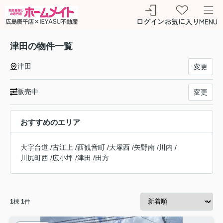
ログイン
お気に入り
MENU
津田の物件一覧
津田
変更
販売中
変更
おすすめのエリア
大字台道
/
古江上
/
西観音町
/
大塚西
/
矢野南
/
川内
/
川尻町西
/
広小坪
/
津田
/
田方
1
棟
1
件