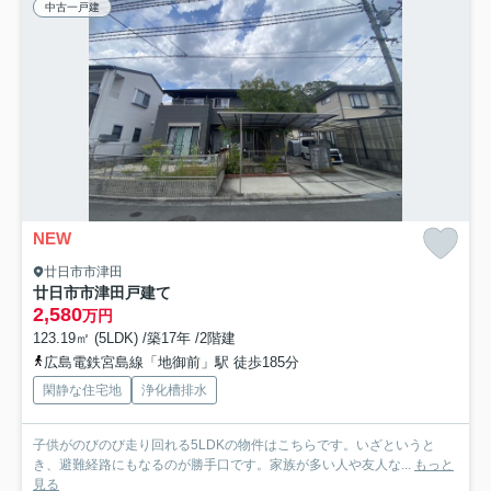
中古一戸建
NEW
廿日市市津田
廿日市市津田戸建て
2,580
万円
123.19㎡ (5LDK) /築17年 /2階建
広島電鉄宮島線「地御前」駅 徒歩185分
閑静な住宅地
浄化槽排水
子供がのびのび走り回れる5LDKの物件はこちらです。いざというと
き、避難経路にもなるのが勝手口です。家族が多い人や友人な...
もっと
見る