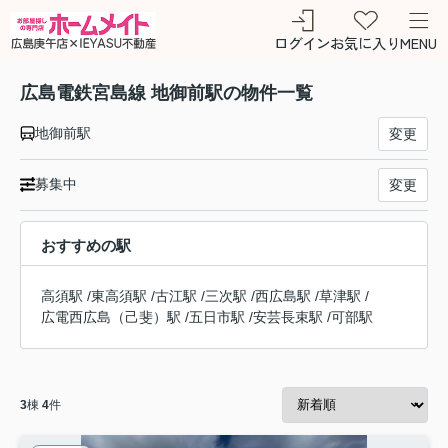
ログイン
お気に入り
MENU
広島電鉄宮島線 地御前駅の物件一覧
地御前駅
変更
募集中
変更
おすすめの駅
高須駅
/
東高須駅
/
古江駅
/
三次駅
/
西広島駅
/
草津駅
/
広電西広島（己斐）駅
/
五日市駅
/
安芸長束駅
/
可部駅
3
棟
4
件