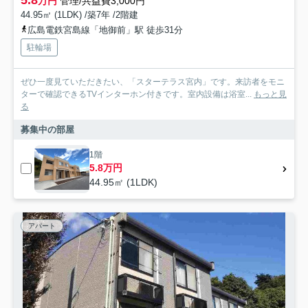
万円
管理/共益費3,000円
44.95㎡ (1LDK) /築7年 /2階建
広島電鉄宮島線「地御前」駅 徒歩31分
駐輪場
ぜひ一度見ていただきたい、「スターテラス宮内」です。来訪者をモニ
ターで確認できるTVインターホン付きです。室内設備は浴室...
もっと見
る
募集中の部屋
1階
5.8万円
44.95㎡ (1LDK)
アパート