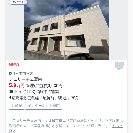
アパート
NEW
廿日市市宮内
フェリーチェ宮内
5.9
万円
管理/共益費3,500円
39.30㎡ (1LDK) /築7年 /2階建
広島電鉄宮島線「地御前」駅 徒歩28分
駐輪場
インターネット対応
「フェリーチェ宮内」：廿日市市エリアの新居にピッタリ。室内設備は
洗面所独立・浴室乾燥機などが揃っているので、快適に過ごし...
もっと
見る