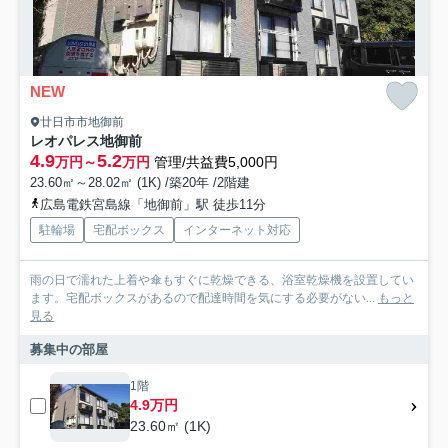
NEW
廿日市市地御前
レオパレス地御前
4.9
5.2
万円～
万円
管理/共益費5,000円
23.60㎡～28.02㎡ (1K) /築20年 /2階建
広島電鉄宮島線「地御前」駅 徒歩11分
駐輪場
宅配ボックス
インターネット対応
雨の日で濡れた上着や傘もすぐに乾燥できる、浴室乾燥機を設置してい
ます。宅配ボックスがあるので配達時間を気にする必要がない...
もっと
見る
募集中の部屋
1階
4.9万円
23.60㎡ (1K)