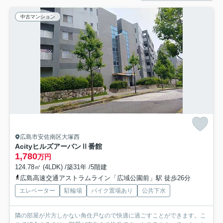
中古マンション
広島市安佐南区大塚西
AcityヒルズアーバンⅡ番館
1,780
万円
124.78㎡ (4LDK) /築31年 /5階建
広島高速交通アストラムライン「広域公園前」駅 徒歩26分
エレベーター
駐輪場
バイク置場あり
公共下水
隣の部屋が片方しかない角住戸なので快適に過ごすことができます。こ