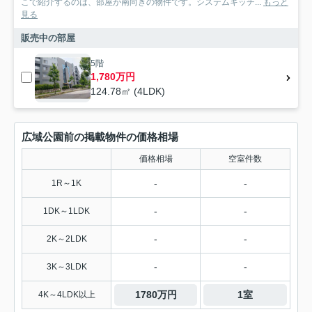
こで紹介するのは、部屋が南向きの物件です。システムキッチ...
もっと
見る
販売中の部屋
5階
1,780万円
124.78㎡ (4LDK)
広域公園前の掲載物件の価格相場
価格相場
空室件数
-
-
1R～1K
-
-
1DK～1LDK
-
-
2K～2LDK
-
-
3K～3LDK
1780万円
1室
4K～4LDK以上