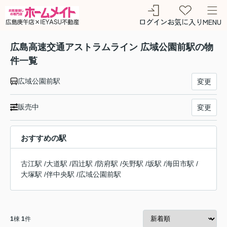
ログイン
お気に入り
MENU
広島高速交通アストラムライン 広域公園前駅の物
件一覧
広域公園前駅
変更
販売中
変更
おすすめの駅
古江駅
/
大道駅
/
四辻駅
/
防府駅
/
矢野駅
/
坂駅
/
海田市駅
/
大塚駅
/
伴中央駅
/
広域公園前駅
1
棟
1
件