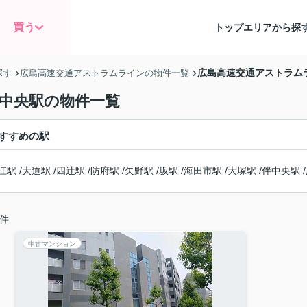
買う
トップ
エリアから探
広島高速交通アストラム
探す
広島高速交通アストラムラインの物件一覧
伴中央駅の物件一覧
すすめの駅
江駅
/
大道駅
/
四辻駅
/
防府駅
/
矢野駅
/
坂駅
/
海田市駅
/
大塚駅
/
伴中央駅
/
件
中古マンション