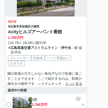
NEW
広島市安佐南区
大塚西
AcityヒルズアーバンⅡ番館
1,780
万円
124.78㎡ (4LDK) /築31年
広島高速交通アストラムライン
「
伴中央
」駅 徒
歩25分
エレベーター
駐輪場
バイク置場あり
公共下水
隣の部屋が片方しかない角住戸なので快適に過ご
すことができます。ここで紹介するのは、部屋が
南向きの物件です。システムキッチ...
もっと見る
販売中の部屋
5階
1,780万円