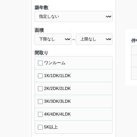
築年数
面積
～
伴
間取り
ワンルーム
1K/1DK/1LDK
2K/2DK/2LDK
3K/3DK/3LDK
4K/4DK/4LDK
5K以上