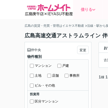
借りる
広島の賃貸・売買・管理はイエヤス不動産
沿線・駅から
広島高速交通アストラムライン 
お
伴中央
変更
物件種別
古
マンション
戸建
土地
店舗
事務所
1
1
棟
ビル・その他
投資用
区分マンション