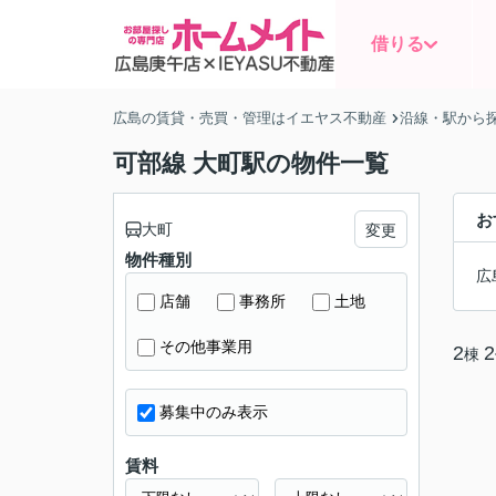
借りる
広島の賃貸・売買・管理はイエヤス不動産
沿線・駅から
可部線 大町駅の物件一覧
お
大町
変更
物件種別
広
店舗
事務所
土地
その他事業用
2
2
棟
募集中のみ表示
賃料