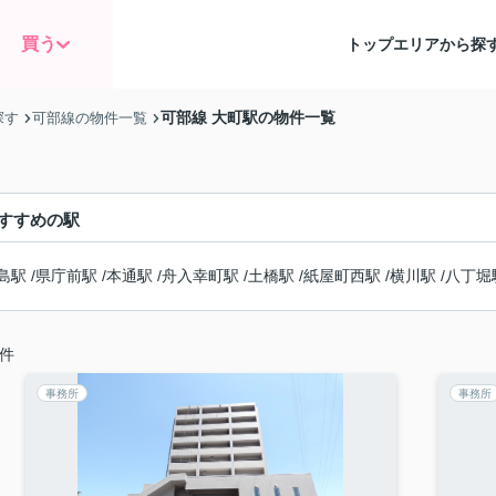
買う
トップ
エリアから探
可部線 大町駅の物件一覧
探す
可部線の物件一覧
すすめの駅
島駅
/
県庁前駅
/
本通駅
/
舟入幸町駅
/
土橋駅
/
紙屋町西駅
/
横川駅
/
八丁堀
件
事務所
事務所