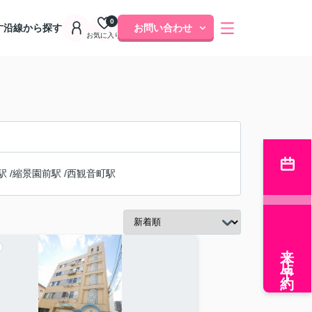
0
す
沿線から探す
お問い合わせ
お気に入り
駅
/
縮景園前駅
/
西観音町駅
来店予約