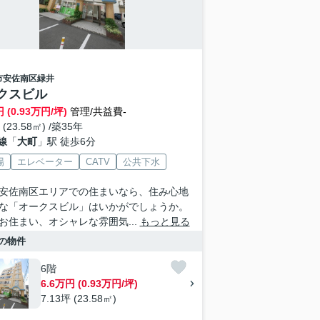
市安佐南区
緑井
クスビル
 (0.93万円/坪)
管理/共益費-
 (23.58㎡) /築35年
線
「
大町
」駅 徒歩6分
場
エレベーター
CATV
公共下水
安佐南区エリアでの住まいなら、住み心地
な「オークスビル」はいかがでしょうか。
お住まい、オシャレな雰囲気...
もっと見る
の物件
6階
6.6万円 (0.93万円/坪)
7.13坪 (23.58㎡)