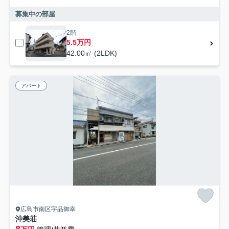
募集中の部屋
2階
5.5万円
42.00㎡ (2LDK)
アパート
広島市南区宇品御幸
沖美荘
8