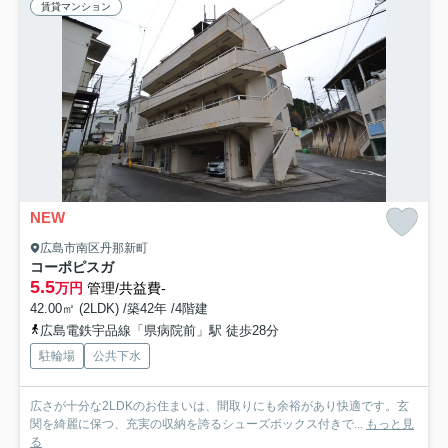
賃貸マンション
NEW
広島市南区丹那新町
コーポピスガ
5.5
万円
管理/共益費-
42.00㎡ (2LDK) /築42年 /4階建
広島電鉄宇品線「県病院前」駅 徒歩28分
駐輪場
公共下水
広さが十分な2LDKのお住まいは、間取りにも余裕があり快適です。玄
関を綺麗に保つ、充実の収納を誇るシューズボックス付きで...
もっと見
る