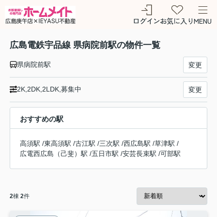
ログイン
お気に入り
MENU
広島電鉄宇品線 県病院前駅の物件一覧
県病院前駅
変更
2K,2DK,2LDK,募集中
変更
おすすめの駅
高須駅
/
東高須駅
/
古江駅
/
三次駅
/
西広島駅
/
草津駅
/
広電西広島（己斐）駅
/
五日市駅
/
安芸長束駅
/
可部駅
2
棟
2
件