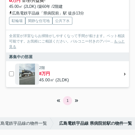
万円
管理/共益費-
45.00㎡ (2LDK) /築60年 /2階建
広島電鉄宇品線「県病院前」駅 徒歩13分
駐輪場
閑静な住宅地
公共下水
全居室が洋室ならお掃除がしやすくなって手間が省けます。ペット相談
可能です。お気軽にご相談ください。バルコニー付きのアパー...
もっと
見る
募集中の部屋
2階
8万円
45.00㎡ (2LDK)
1
広島電鉄宇品線の物件一覧
広島電鉄宇品線 県病院前駅の物件一覧