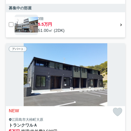
募集中の部屋
3階
5.5万円
51.00㎡ (2DK)
アパート
NEW
江田島市大柿町大原
トランクワルＡ
6