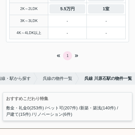
5.5万円
1室
2K～2LDK
-
-
3K～3LDK
-
-
4K～4LDK以上
1
沿線・駅から探す
呉線の物件一覧
呉線 川原石駅の物件一覧
おすすめこだわり特集
敷金・礼金0(253件)
ペット可(207件)
新築・築浅(140件)
戸建て(15件)
リノベーション(6件)