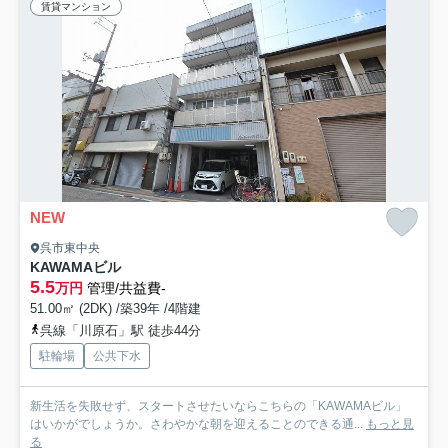
賃貸マンション
NEW
呉市東中央
KAWAMAビル
5.5
万円
管理/共益費-
51.00㎡ (2DK) /築39年 /4階建
呉線「川原石」駅 徒歩44分
駐輪場
公共下水
新生活を失敗せず、スタートさせたいならこちらの「KAWAMAビル」
はいかがでしょうか。さわやかな朝を迎えることのできる通...
もっと見
る