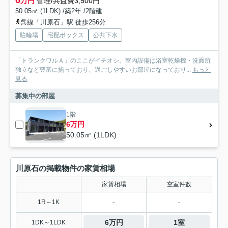
万円
管理/共益費3,500円
50.05㎡ (1LDK) /築2年 /2階建
呉線「川原石」駅 徒歩256分
駐輪場
宅配ボックス
公共下水
「トランクワルＡ」のここがイチオシ。室内設備は浴室乾燥機・洗面所
独立など豊富に揃っており、過ごしやすいお部屋になっており...
もっと
見る
募集中の部屋
1階
6万円
50.05㎡ (1LDK)
川原石の掲載物件の家賃相場
家賃相場
空室件数
-
-
1R～1K
6万円
1室
1DK～1LDK