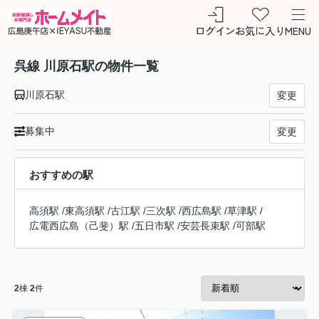
ログイン
お気に入り
MENU
呉線 川原石駅の物件一覧
川原石駅
変更
募集中
変更
おすすめの駅
高須駅
/
東高須駅
/
古江駅
/
三次駅
/
西広島駅
/
草津駅
/
広電西広島（己斐）駅
/
五日市駅
/
安芸長束駅
/
可部駅
2
棟
2
件