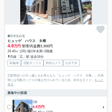
呉市広白岳
ヒュッゲ ハウス Ｂ棟
4.9
万円
管理/共益費3,300円
29.40㎡ (1R) /築1年未満 /2階建
呉線「広」駅 徒歩16分
駐輪場
宅配ボックス
防犯カメラ
公共下水
広駅周辺への引っ越しをお考えなら「ヒュッゲ ハウス Ｂ棟」。共用
部には宅配ボックスが備え付けられているため、好きなタイミ...
もっと
見る
募集中の部屋
1階
4.9万円
29.40㎡ (1R)