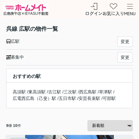
ログイン
お気に入り
MENU
呉線 広駅の物件一覧
広駅
変更
募集中
変更
おすすめの駅
高須駅
/
東高須駅
/
古江駅
/
三次駅
/
西広島駅
/
草津駅
/
広電西広島（己斐）駅
/
五日市駅
/
安芸長束駅
/
可部駅
9
棟
10
件