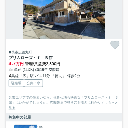
呉市広徳丸町
プリムローズ・ｆ Ｂ館
4.7
万円
管理/共益費2,300円
35.81㎡ (1LDK) /築16年 /2階建
呉線「広」駅 バス11分 「徳丸」 停歩2分
駐輪場
公共下水
呉市エリアでの住まいなら、住み心地も快適な「プリムローズ・ｆ Ｂ
館」はいかがでしょうか。玄関先まで覗き穴を覗きに行かなく...
もっと
見る
募集中の部屋
1階