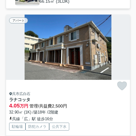
66.15㎡ (3LDK)
アパート
呉市広白石
ラナコッタ
4.05
万円
管理/共益費2,500円
32.90㎡ (1K) /築18年 /2階建
呉線「広」駅 徒歩16分
駐輪場
防犯カメラ
公共下水