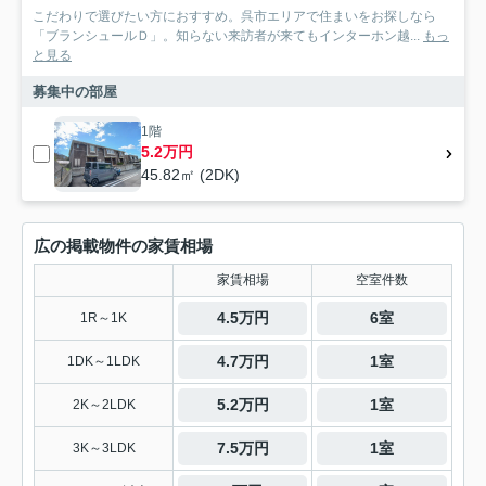
こだわりで選びたい方におすすめ。呉市エリアで住まいをお探しなら
「ブランシュールＤ」。知らない来訪者が来てもインターホン越...
もっ
と見る
募集中の部屋
1階
5.2万円
45.82㎡ (2DK)
広の掲載物件の家賃相場
家賃相場
空室件数
4.5万円
6室
1R～1K
4.7万円
1室
1DK～1LDK
5.2万円
1室
2K～2LDK
7.5万円
1室
3K～3LDK