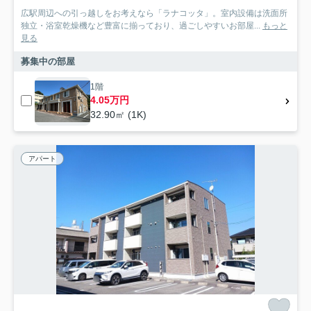
広駅周辺への引っ越しをお考えなら「ラナコッタ」。室内設備は洗面所
独立・浴室乾燥機など豊富に揃っており、過ごしやすいお部屋...
もっと
見る
募集中の部屋
1階
4.05万円
32.90㎡ (1K)
アパート