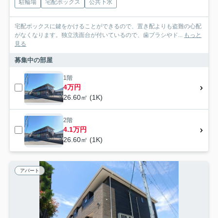
駐輪場
宅配ボックス
公共下水
宅配ボックスに鍵をかけることができるので、置き配よりも盗難の心配
がなくなります。独立洗面台が付いているので、歯ブラシやド...
もっと
見る
募集中の部屋
1階
4万円
26.60㎡ (1K)
2階
4.1万円
26.60㎡ (1K)
アパート