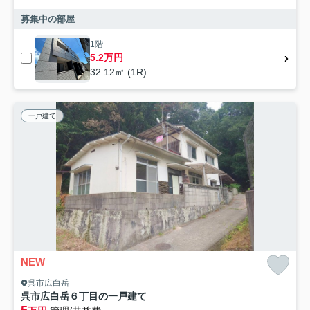
募集中の部屋
1階
5.2万円
32.12㎡ (1R)
一戸建て
NEW
呉市広白岳
呉市広白岳６丁目の一戸建て
5