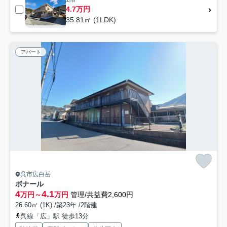
4.7万円
35.81㎡ (1LDK)
アパート
呉市広白岳
ボナール
4
4.1
万円～
万円
管理/共益費2,600円
26.60㎡ (1K) /築23年 /2階建
呉線「広」駅 徒歩13分