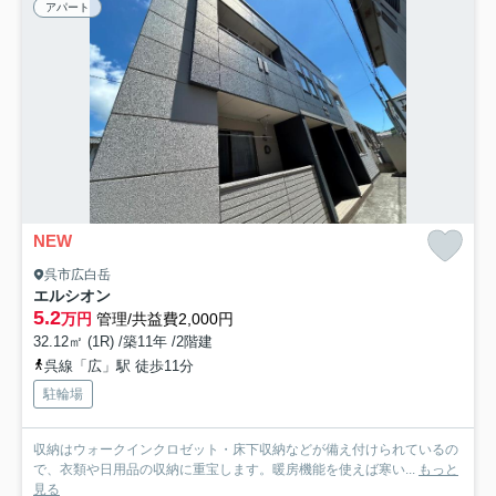
アパート
NEW
呉市広白岳
エルシオン
5.2
万円
管理/共益費2,000円
32.12㎡ (1R) /築11年 /2階建
呉線「広」駅 徒歩11分
駐輪場
収納はウォークインクロゼット・床下収納などが備え付けられているの
で、衣類や日用品の収納に重宝します。暖房機能を使えば寒い...
もっと
見る