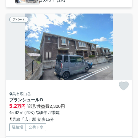
アパート
呉市広白岳
ブランシュールＤ
5.2
万円
管理/共益費2,300円
45.82㎡ (2DK) /築8年 /2階建
呉線「広」駅 徒歩16分
駐輪場
公共下水