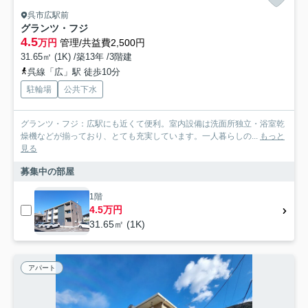
呉市広駅前
グランツ・フジ
4.5
万円
管理/共益費2,500円
31.65㎡ (1K) /築13年 /3階建
呉線「広」駅 徒歩10分
駐輪場
公共下水
グランツ・フジ：広駅にも近くて便利。室内設備は洗面所独立・浴室乾
燥機などが揃っており、とても充実しています。一人暮らしの...
もっと
見る
募集中の部屋
1階
4.5万円
31.65㎡ (1K)
アパート