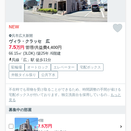
NEW
呉市広大新開
ヴィラ・クラッセ 広
7.5
万円
管理/共益費4,400円
66.15㎡ (3LDK) /築25年 /6階建
呉線「広」駅 徒歩11分
駐輪場
オートロック
エレベーター
宅配ボックス
外観タイル張り
公共下水
不在時でも荷物を受け取ることができるため、時間調整の手間が省ける
宅配ボックスが付いております。独立洗面台を採用しているの...
もっと
見る
募集中の部屋
4階
7.5万円