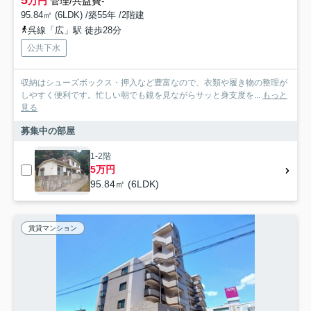
万円
管理/共益費-
95.84㎡ (6LDK) /築55年 /2階建
呉線「広」駅 徒歩28分
公共下水
収納はシューズボックス・押入など豊富なので、衣類や履き物の整理が
しやすく便利です。忙しい朝でも鏡を見ながらサッと身支度を...
もっと
見る
募集中の部屋
1-2階
5万円
95.84㎡ (6LDK)
賃貸マンション