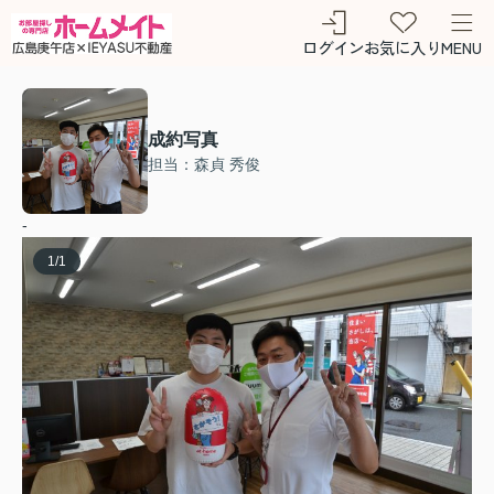
ログイン
お気に入り
MENU
成約写真
担当：森貞 秀俊
-
1
/
1