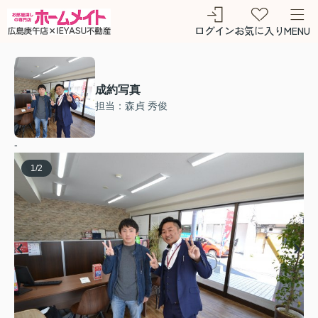
ログイン
お気に入り
MENU
成約写真
担当：森貞 秀俊
-
1
/
2