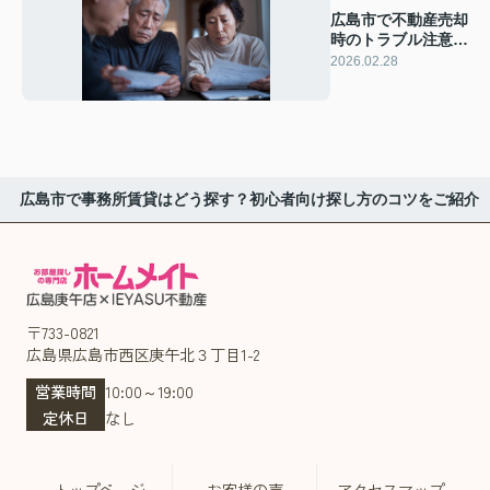
広島市で不動産売却
時のトラブル注意点
は？相続や離婚のリ
2026.02.28
スクも解説
広島市で事務所賃貸はどう探す？初心者向け探し方のコツをご紹介
〒733-0821
広島県広島市西区庚午北３丁目1-2
営業時間
10:00～19:00
定休日
なし
トップページ
お客様の声
アクセスマップ