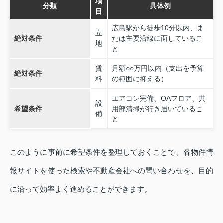
項
分類
具体例
目
広島駅から徒歩10分以内、ま
立
絶対条件
たは主要沿線に面しているこ
地
と
賃
月額○○万円以内（支出を予算
絶対条件
料
の範囲に抑える）
エアコン完備、OAフロア、共
設
希望条件
用部清掃が行き届いているこ
備
と
このように事前に希望条件を整理しておくことで、各物件情
報サイトを使った検索や不動産会社への問い合わせを、目的
に沿って効率よく進めることができます。