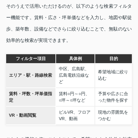
そのうえで活用いただけるのが、以下のような検索フィルタ
ー機能です。賃料・広さ・坪単価などを入力し、地図や駅徒
歩、築年数、設備などでさらに絞り込むことで、無駄のない
効率的な検索が実現できます。
フィルター項目
具体例
目的
中区、広島駅、
希望地域に絞り
エリア・駅・路線検索
広島電鉄沿線な
込む
ど
賃料・坪数・坪単価指
賃料○円～○円、
予算や広さに合
定
○坪～○坪など
った物件を探す
ビルVR、フロア
現地の雰囲気を
VR・動画閲覧
VR、動画
つかむ