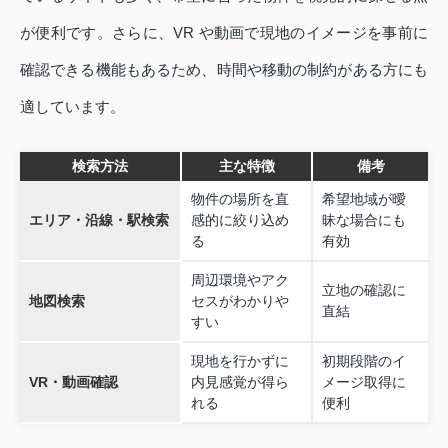
が便利です。さらに、VR や動画で現地のイメージを事前に
確認できる機能もあるため、時間や移動の制約がある方にも
適しています。
検索方法
主な特徴
備考
物件の場所を直
希望地域が曖
エリア・沿線・駅検索
感的に絞り込め
昧な場合にも
る
有効
周辺環境やアク
立地の確認に
地図検索
セスがわかりや
直結
すい
現地を行かずに
初期段階のイ
VR・動画確認
内見感覚が得ら
メージ取得に
れる
便利