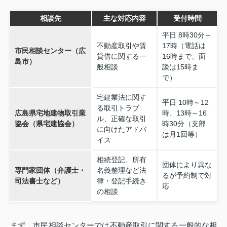
相談先
主な対応内容
受付時間
平日 8時30分～
不動産取引や賃
17時（電話は
市民相談センター（広
貸借に関する一
16時まで、面
島市）
般相談
談は15時ま
で）
宅建業法に関す
平日 10時～12
る取引トラブ
広島県宅地建物取引業
時、13時～16
ル、正確な取引
協会（県宅建協会）
時30分（支部
に向けたアドバ
は月1回等）
イス
相続登記、所有
団体により異な
専門家団体（弁護士・
名義整理など法
るが予約制で対
司法書士など）
律・登記手続き
応
の相談
まず、市民相談センターでは不動産取引に関する一般的な相