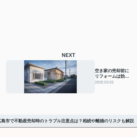
NEXT
空き家の売却前に
リフォームは効果
がある？費用や注
2026.03.02
意点も解説
広島市で不動産売却時のトラブル注意点は？相続や離婚のリスクも解説