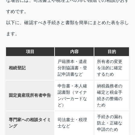
な場合には、司法書士や税理士への早い段階での相談がおす
すめです。
以下に、確認すべき手続きと書類を簡単にまとめた表を示し
ます。
項目
内容
目的
戸籍謄本・遺産
所有者の変更
相続登記
分割協議書・登
を法的に確定
記申請書など
するため
申告書・本人確
納税義務者の
認書類（マイナ
確定と税金手
固定資産現所有者申告
ンバーカードな
続きの整備の
ど）
ため
手続きの漏れ
専門家への相談タイミ
司法書士・税理
防止・正確な
ング
士など
申請のため