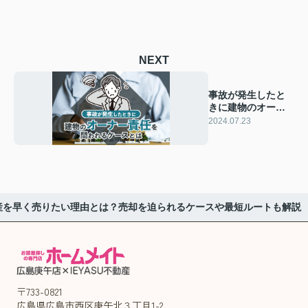
NEXT
事故が発生したと
きに建物のオーナ
ー責任を問われる
2024.07.23
ケースとは
産を早く売りたい理由とは？売却を迫られるケースや最短ルートも解説
〒733-0821
広島県広島市西区庚午北３丁目1-2