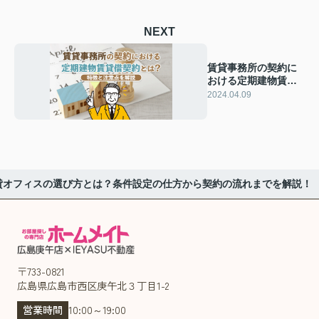
NEXT
賃貸事務所の契約に
おける定期建物賃貸
借契約とは？特徴と
2024.04.09
注意点を解説
貸オフィスの選び方とは？条件設定の仕方から契約の流れまでを解説！
〒733-0821
広島県広島市西区庚午北３丁目1-2
営業時間
10:00～19:00