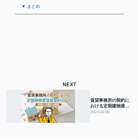
▼ まとめ
NEXT
賃貸事務所の契約に
おける定期建物賃貸
借契約とは？特徴と
2024.04.09
注意点を解説