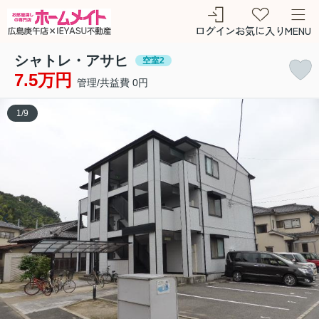
ログイン
お気に入り
MENU
シャトレ・アサヒ
空室2
7.5万円
管理/共益費 0円
1
/
9