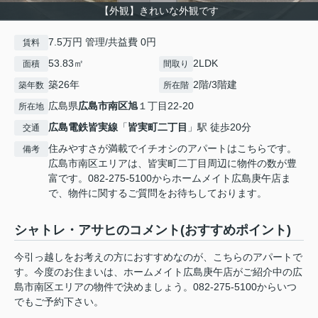
【外観】きれいな外観です
7.5万円 管理/共益費 0円
賃料
53.83㎡
2LDK
面積
間取り
築26年
2階/3階建
築年数
所在階
広島県
広島市南区
旭
１丁目22-20
所在地
広島電鉄皆実線
「
皆実町二丁目
」駅 徒歩20分
交通
住みやすさが満載でイチオシのアパートはこちらです。
備考
広島市南区エリアは、皆実町二丁目周辺に物件の数が豊
富です。082-275-5100からホームメイト広島庚午店ま
で、物件に関するご質問をお待ちしております。
シャトレ・アサヒのコメント(おすすめポイント)
今引っ越しをお考えの方におすすめなのが、こちらのアパートで
す。今度のお住まいは、ホームメイト広島庚午店がご紹介中の広
島市南区エリアの物件で決めましょう。082-275-5100からいつ
でもご予約下さい。