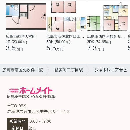
広島市西区天満町
広島市安佐北区口田１丁目
広島市西区南観音６丁目
1R (20.00㎡)
3DK (50.00㎡)
3DK (52.65㎡)
2
3.5
5.5
7.3
万円
万円
万円
広島市南区の物件一覧
皆実町二丁目駅
シャトレ・アサヒ
〒733-0821
広島県広島市西区庚午北３丁目1-2
営業時間
10:00～19:00
定休日
なし