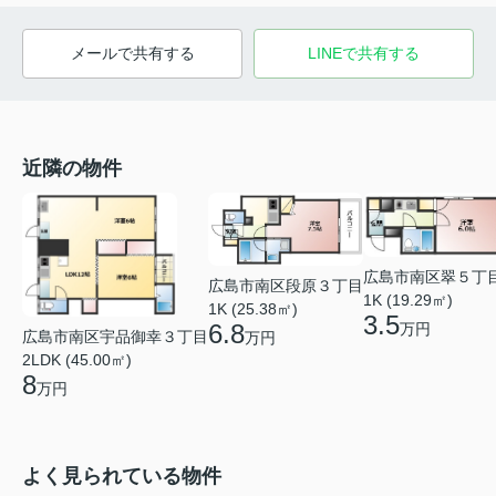
メールで共有する
LINEで共有する
近隣の物件
広島市南区翠５丁
広島市南区段原３丁目
1K (19.29㎡)
1K (25.38㎡)
3.5
6.8
万円
広島市南区宇品御幸３丁目
万円
2LDK (45.00㎡)
8
万円
よく見られている物件