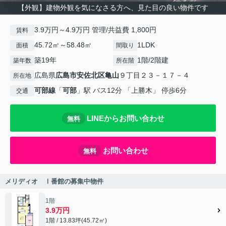
【外観】建物外観を気になさる方へ、見た目の良い物件です
3.9万円～4.9万円 管理/共益費 1,800円
賃料
45.72㎡～58.48㎡
1LDK
面積
間取り
築19年
1階/2階建
築年数
所在階
広島県
広島市安佐北区
亀山
９丁目２３－１７－４
所在地
可部線
「
可部
」駅 バス12分 「上勝木」 停歩6分
交通
LINEからお問い合わせ
無料
お問い合わせ
無料
メリディオ Ⅰ番館の募集中物件
1階
3.9万円
1階 / 13.83坪(45.72㎡)