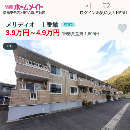
ログイン
お気に入り
MENU
メリディオ Ⅰ番館
空室2
3.9万円～4.9万円
管理/共益費 1,800円
1
/
19