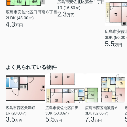
広島市安佐北区落合１丁目
1R (16.83㎡)
広島市安佐北区口田南８丁目
2.3
万円
2LDK (45.00㎡)
4.3
万円
広島市安佐
3DK (50.00
5.5
万円
よく見られている物件
広島市西区天満町
広島市安佐北区口田１丁目
広島市西区南観音６丁目
1R (20.00㎡)
3DK (50.00㎡)
3DK (52.65㎡)
2
3.5
5.5
7.3
万円
万円
万円