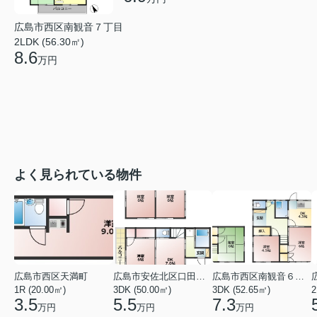
広島市西区南観音７丁目
2LDK (56.30㎡)
8.6
万円
よく見られている物件
広島市西区天満町
広島市安佐北区口田１丁目
広島市西区南観音６丁目
1R (20.00㎡)
3DK (50.00㎡)
3DK (52.65㎡)
2
3.5
5.5
7.3
万円
万円
万円