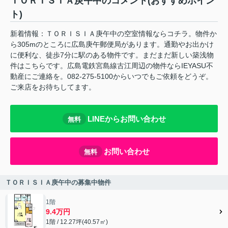
ＴＯＲＩＳＩＡ庚午中のコメント(おすすめポイン
ト)
新着情報：ＴＯＲＩＳＩＡ庚午中の空室情報ならコチラ。物件か
ら305mのところに広島庚午郵便局があります。通勤やお出かけ
に便利な、徒歩7分に駅のある物件です。まだまだ新しい築浅物
件はこちらです。広島電鉄宮島線古江周辺の物件ならIEYASU不
動産にご連絡を。082-275-5100からいつでもご依頼をどうぞ。
ご来店をお待ちしてます。
LINEからお問い合わせ
無料
お問い合わせ
無料
ＴＯＲＩＳＩＡ庚午中の募集中物件
1階
9.4万円
1階 / 12.27坪(40.57㎡)