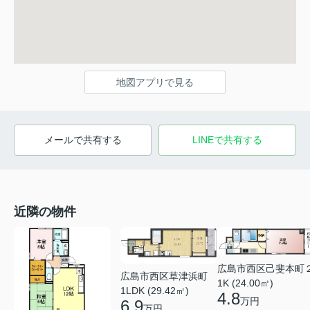
地図アプリで見る
メールで共有する
LINEで共有する
近隣の物件
広島市西区己斐本町
広島市西区草津浜町
1K (24.00㎡)
1LDK (29.42㎡)
4.8
万円
6.9
万円