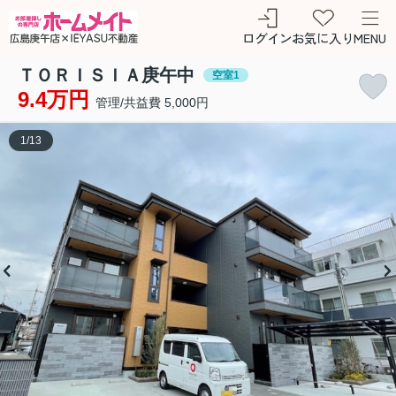
ログイン
お気に入り
MENU
ＴＯＲＩＳＩＡ庚午中
空室1
9.4万円
管理/共益費 5,000円
1
/
13