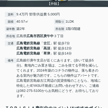
【外観】
9.4万円 管理/共益費 5,000円
賃料
40.57㎡
1LDK
面積
間取り
築2年
1階/3階建
築年数
所在階
広島県
広島市西区
庚午中
３丁目
所在地
広島電鉄宮島線
「
古江
」駅 徒歩7分
交通
広島電鉄宮島線
「
高須
」駅 徒歩12分
広島電鉄宮島線
「
草津
」駅 徒歩14分
広島銀行庚午支店が近くにあります。(歩いて徒歩5
備考
分)。敷地内ごみ置き場は、ごみを捨てる手間を減らし
てくれます。2024年築のコチラの物件は、落ち着きの
ある室内が魅力的です。こちらの物件はアパートです。
広島電鉄宮島線古江周辺の賃貸情報のことなら、地域に
特化したIEYASU不動産にお問い合わせ下さい。ご連絡
は082-275-5100からお気軽にどうぞ、お待ちしており
ます。