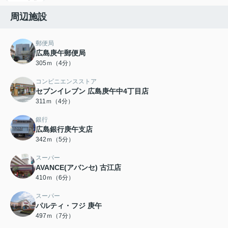
周辺施設
郵便局
広島庚午郵便局
305ｍ（4分）
コンビニエンスストア
セブンイレブン 広島庚午中4丁目店
311ｍ（4分）
銀行
広島銀行庚午支店
342ｍ（5分）
スーパー
AVANCE(アバンセ) 古江店
410ｍ（6分）
スーパー
パルティ・フジ 庚午
497ｍ（7分）