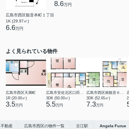
8.6
万円
広島市西区観音本町１丁目
1K (29.97㎡)
6.6
万円
よく見られている物件
広島市西区天満町
広島市安佐北区口田１丁目
広島市西区南観音６丁目
1R (20.00㎡)
3DK (50.00㎡)
3DK (52.65㎡)
2
3.5
5.5
7.3
万円
万円
万円
ス不動産
広島市西区の物件一覧
古江駅
Angela Furue