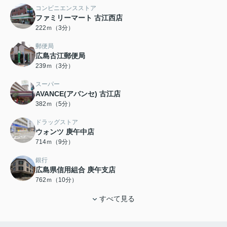
コンビニエンスストア
ファミリーマート 古江西店
222ｍ（3分）
郵便局
広島古江郵便局
239ｍ（3分）
スーパー
AVANCE(アバンセ) 古江店
382ｍ（5分）
ドラッグストア
ウォンツ 庚午中店
714ｍ（9分）
銀行
広島県信用組合 庚午支店
762ｍ（10分）
すべて見る