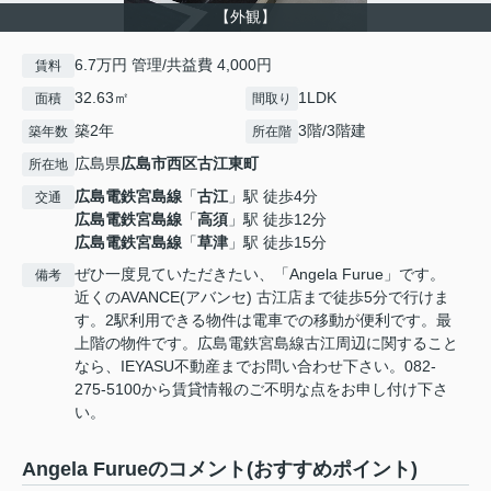
【外観】
6.7万円 管理/共益費 4,000円
賃料
32.63㎡
1LDK
面積
間取り
築2年
3階/3階建
築年数
所在階
広島県
広島市西区
古江東町
所在地
広島電鉄宮島線
「
古江
」駅 徒歩4分
交通
広島電鉄宮島線
「
高須
」駅 徒歩12分
広島電鉄宮島線
「
草津
」駅 徒歩15分
ぜひ一度見ていただきたい、「Angela Furue」です。
備考
近くのAVANCE(アバンセ) 古江店まで徒歩5分で行けま
す。2駅利用できる物件は電車での移動が便利です。最
上階の物件です。広島電鉄宮島線古江周辺に関すること
なら、IEYASU不動産までお問い合わせ下さい。082-
275-5100から賃貸情報のご不明な点をお申し付け下さ
い。
Angela Furueのコメント(おすすめポイント)