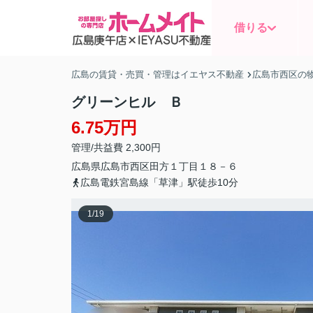
借りる
広島の賃貸・売買・管理はイエヤス不動産
広島市西区の
グリーンヒル Ｂ
6.75万円
管理/共益費 2,300円
広島県
広島市西区
田方
１丁目１８－６
広島電鉄宮島線「草津」駅徒歩10分
1
/
19