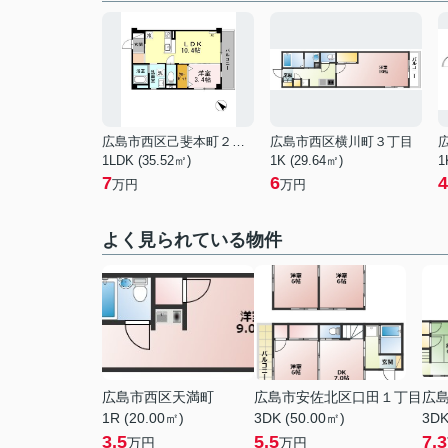
広島市西区己斐本町２丁目
広島市西区横川町３丁目
1LDK (35.52㎡)
1K (29.64㎡)
1
7
6
4
万円
万円
よく見られている物件
広島市西区天満町
広島市安佐北区口田１丁目
広
1R (20.00㎡)
3DK (50.00㎡)
3DK
3.5
5.5
7.3
万円
万円