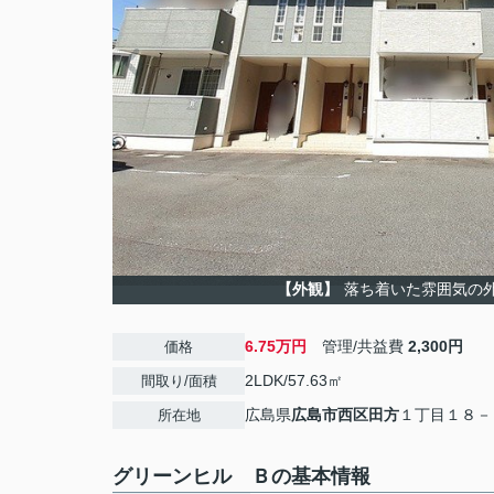
【外観】
落ち着いた雰囲気の
6.75万円
管理/共益費
2,300円
価格
2LDK/57.63㎡
間取り/面積
広島県
広島市西区
田方
１丁目１８－
所在地
グリーンヒル Ｂの基本情報