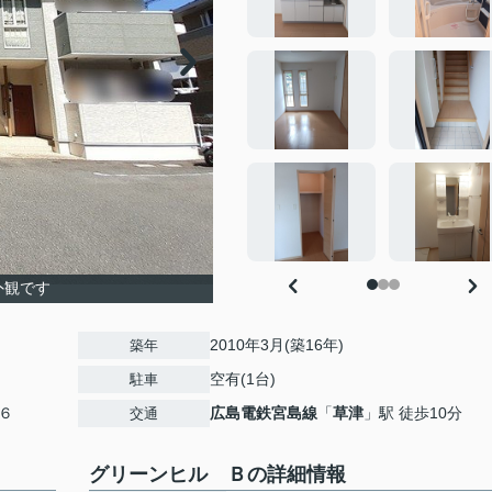
外観です
2010年3月(築16年)
築年
空有(1台)
駐車
６
広島電鉄宮島線
「
草津
」駅 徒歩10分
交通
グリーンヒル Ｂの詳細情報