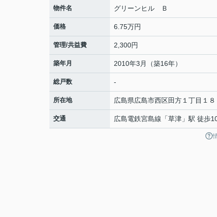
物件名
グリーンヒル Ｂ
価格
6.75万円
管理/共益費
2,300円
築年月
2010年3月（築16年）
総戸数
-
所在地
広島県
広島市西区
田方
１丁目１８
交通
広島電鉄宮島線
「
草津
」駅 徒歩1