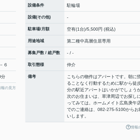
設備条件
駐輪場
設備(その他)
-
駐車場/月額
空有(1台)/5,500円 (税込)
用途地域
第二種中高層住居専用
募集戸数 / 総戸数
- / -
－６
取引態様
仲介
0分
備考
こちらの物件はアパートです。朝に
ることなく行動するために駅から徒歩
情報の見方
分の駅近アパートはいかがでしょう
次のお住まいは、草津周辺でお探し
ってみては。ホームメイト広島庚午
でのご連絡は、082-275-5100からお
いします。
情報