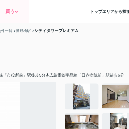
買う
トップ
エリアから探
シティタワープレミアム
物件一覧
鷹野橋駅
線「市役所前」駅徒歩5分
広島電鉄宇品線「日赤病院前」駅徒歩6分