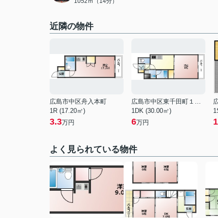
1052ｍ（14分）
近隣の物件
広島市中区舟入本町
広島市中区東千田町１丁目
1R (17.20㎡)
1DK (30.00㎡)
1
3.3
6
1
万円
万円
よく見られている物件