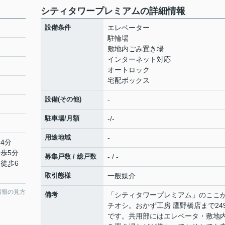
シティタワープレミアムの詳細情報
設備条件
エレベーター
駐輪場
敷地内ごみ置き場
インターネット対応
オートロック
宅配ボックス
設備(その他)
-
駐車場/月額
-/-
用途地域
-
4分
徒歩5分
募集戸数 / 総戸数
- / -
 徒歩6
取引態様
一般媒介
情報の見方
備考
「シティタワープレミアム」のここ
チオシ。おかず工房 鷹野橋店まで24
です。共用部にはエレベータ・敷地