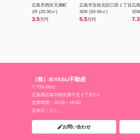
広島市西区天満町
広島市安佐北区口田１丁目
広
1R (20.00㎡)
3DK (50.00㎡)
3DK
3.5
5.5
7.3
万円
万円
（株）IEYASU不動産
〒733-0821
広島県広島市西区庚午北３丁目1-2
営業時間：
10:00～19:00
定休日：
なし
お問い合わせ