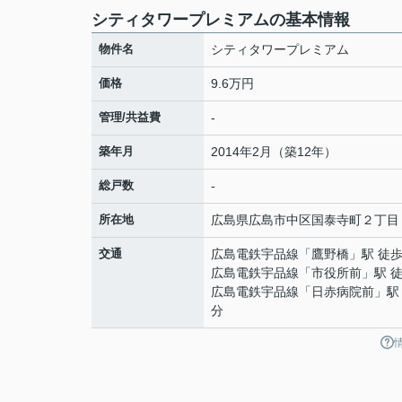
シティタワープレミアムの基本情報
物件名
シティタワープレミアム
価格
9.6万円
管理/共益費
-
築年月
2014年2月（築12年）
総戸数
-
所在地
広島県
広島市中区
国泰寺町
２丁目
交通
広島電鉄宇品線
「
鷹野橋
」駅 徒歩
広島電鉄宇品線
「
市役所前
」駅 
広島電鉄宇品線
「
日赤病院前
」駅
分