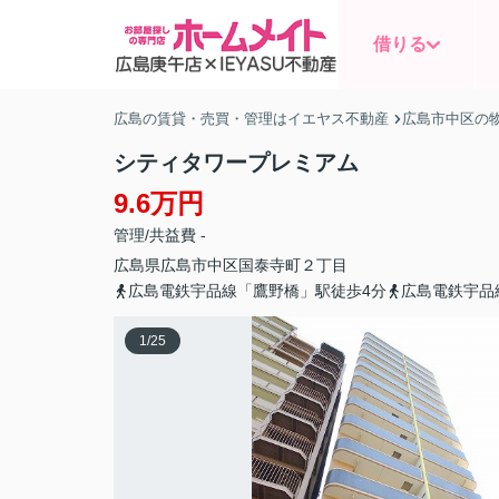
借りる
広島の賃貸・売買・管理はイエヤス不動産
広島市中区の
シティタワープレミアム
9.6万円
管理/共益費 -
広島県
広島市中区
国泰寺町
２丁目
広島電鉄宇品線「鷹野橋」駅徒歩4分
広島電鉄宇品
1
/
25