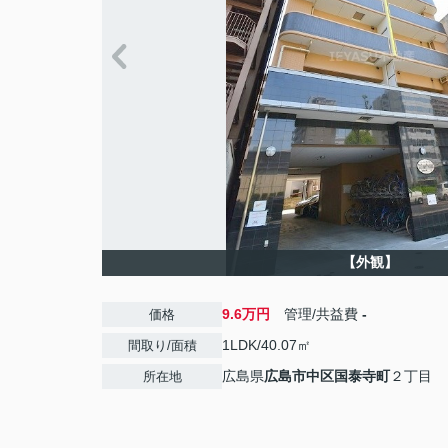
【外観】
9.6万円
管理/共益費
-
価格
1LDK/40.07㎡
間取り/面積
広島県
広島市中区
国泰寺町
２丁目
所在地