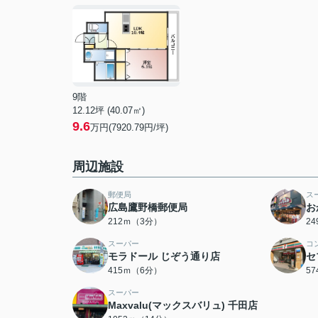
9階
12.12坪 (40.07㎡)
9.6
万円(7920.79円/坪)
周辺施設
郵便局
ス
広島鷹野橋郵便局
お
212ｍ（3分）
2
スーパー
コ
モラドール じぞう通り店
セ
415ｍ（6分）
5
スーパー
Maxvalu(マックスバリュ) 千田店