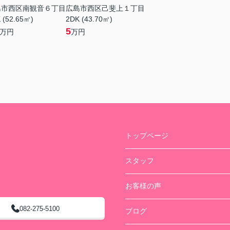
島市西区南観音６丁目
広島市西区己斐上１丁目
 (52.65㎡)
2DK (43.70㎡)
5
万円
万円
トップページ
スタッフ
お客様の声
082-275-5100
ブログ