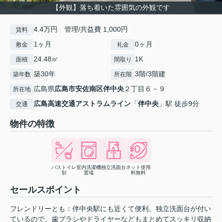
【外観】落ち着いた雰囲気の外観です
4.4万円 管理/共益費 1,000円
賃料
1ヶ月
0ヶ月
敷金
礼金
24.48㎡
1K
面積
間取り
築30年
3階/3階建
築年数
所在階
広島県
広島市安佐南区
伴中央
２丁目６－９
所在地
広島高速交通アストラムライン
「
伴中央
」駅 徒歩9分
交通
物件の特徴
バストイレ
室内洗濯機
独立洗面台
ネット使用
別
置場
料無料
セールスポイント
フレンドリーとも：伴中央駅にも近くて便利。独立洗面台が付い
ているので、歯ブラシやドライヤーなどもまとめてスッキリ収納