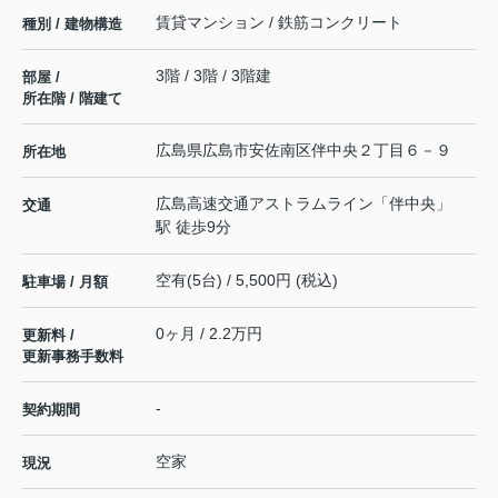
賃貸マンション / 鉄筋コンクリート
種別 / 建物構造
3階 / 3階 / 3階建
部屋 /
所在階 / 階建て
広島県
広島市安佐南区
伴中央
２丁目６－９
所在地
広島高速交通アストラムライン
「
伴中央
」
交通
駅 徒歩9分
空有(5台) / 5,500円 (税込)
駐車場 / 月額
0ヶ月 / 2.2万円
更新料 /
更新事務手数料
-
契約期間
空家
現況