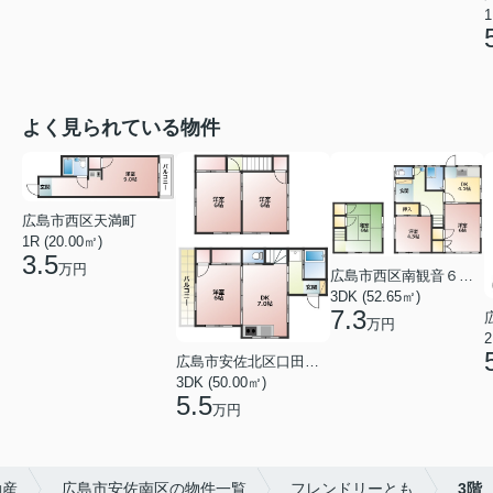
1
よく見られている物件
広島市西区天満町
1R (20.00㎡)
3.5
万円
広島市西区南観音６丁目
3DK (52.65㎡)
7.3
万円
2
広島市安佐北区口田１丁目
3DK (50.00㎡)
5.5
万円
動産
広島市安佐南区の物件一覧
フレンドリーとも
3階