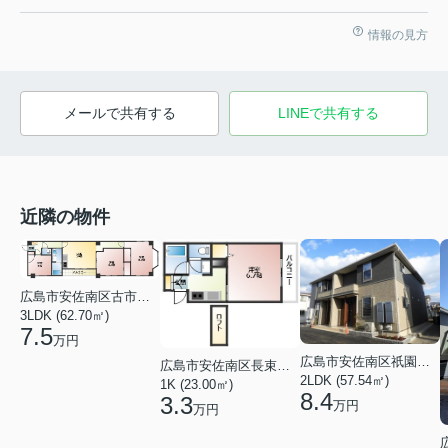
情報の見方
メールで共有する
LINEで共有する
近隣の物件
広島市安佐南区古市１丁目
3LDK (62.70㎡)
7.5
万円
広島市安佐南区祇園６丁目
広島市安佐南区長束西１丁目
2LDK (57.54㎡)
1K (23.00㎡)
8.4
3.3
万円
万円