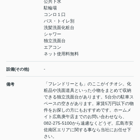
公共下水
駐輪場
コンロ１口
バス・トイレ別
洗髪洗面化粧台
シャワー
独立洗面台
エアコン
ネット使用料無料
-
設備(その他)
「フレンドリーとも」のここがイチオシ。化
備考
粧品や洗面道具といった小物をまとめて収納
できる独立洗面台があります。5台分の駐車ス
ペースの空きがあります。家賃5万円以下の物
件をお探しの方にもおすすめです。ホームメ
イト広島庚午店までのお問い合わせなら、
082-275-5100から遠慮なくどうぞ。広島市安
佐南区エリアに関する事なら当社にお任せ下
さい。