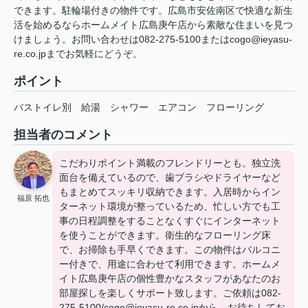
できます。駐輪場付きの物件です。広島市安佐南区で快適な新生
活を始めるならホームメイト広島庚午店から素敵な住まいを見つ
けましょう。お問い合わせは082-275-5100またはcogo@ieyasu-
re.co.jpまでお気軽にどうぞ。
ポイント
バストイレ別
給湯
シャワー
エアコン
フローリング
担当者のコメント
こだわりポイント満載のフレンドリーとも。独立洗
面台を備えているので、歯ブラシやドライヤーなど
もまとめてスッキリ収納できます。入居時からイン
福原 拓也
ターネット環境が整っているため、忙しい方でも工
事の日程調整をすることなくすぐにインターネット
を使うことができます。衛生的なフローリング床
で、お掃除も手早くできます。この物件はバルコニ
ー付きで、用途に合わせて利用できます。ホームメ
イト広島庚午店の個性豊かなスタッフがあなたのお
部屋探しを楽しくサポート致します。ご依頼は082-
275-5100/cogo@ieyasu-re.co.jpから、お待ちしてお