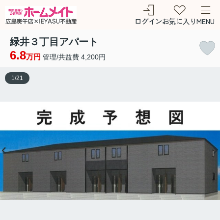
ログイン
お気に入り
MENU
緑井３丁目アパート
6.8
万円
管理/共益費 4,200円
1
/
21