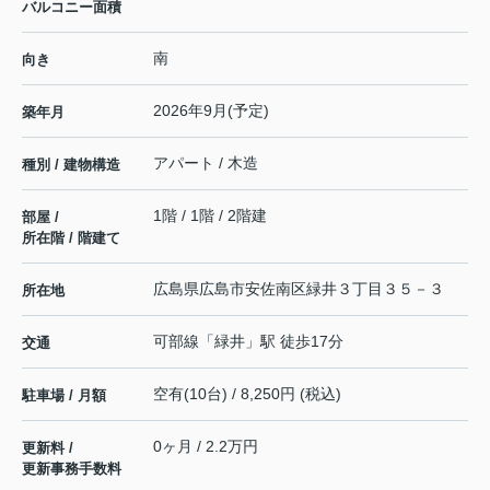
バルコニー面積
南
向き
2026年9月(予定)
築年月
アパート / 木造
種別 / 建物構造
1階 / 1階 / 2階建
部屋 /
所在階 / 階建て
広島県
広島市安佐南区
緑井
３丁目３５－３
所在地
可部線
「
緑井
」駅 徒歩17分
交通
空有(10台) / 8,250円 (税込)
駐車場 / 月額
0ヶ月 / 2.2万円
更新料 /
更新事務手数料