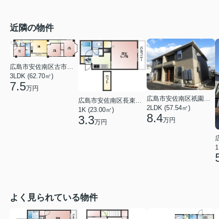
近隣の物件
広島市安佐南区古市１丁目
3LDK (62.70㎡)
7.5
万円
広島市安佐南区祇園６丁目
広島市安佐南区長束西１丁目
2LDK (57.54㎡)
1K (23.00㎡)
8.4
3.3
万円
万円
1
よく見られている物件