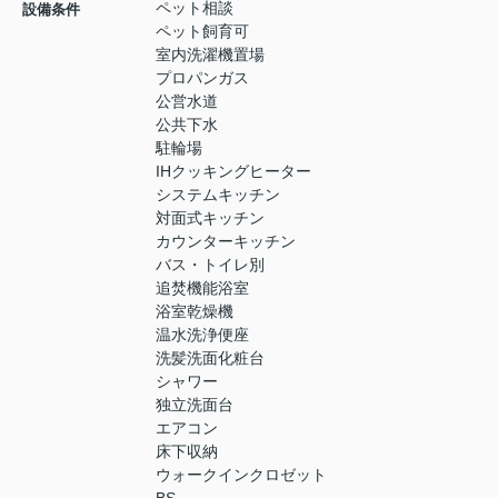
ペット相談
設備条件
ペット飼育可
室内洗濯機置場
プロパンガス
公営水道
公共下水
駐輪場
IHクッキングヒーター
システムキッチン
対面式キッチン
カウンターキッチン
バス・トイレ別
追焚機能浴室
浴室乾燥機
温水洗浄便座
洗髪洗面化粧台
シャワー
独立洗面台
エアコン
床下収納
ウォークインクロゼット
BS