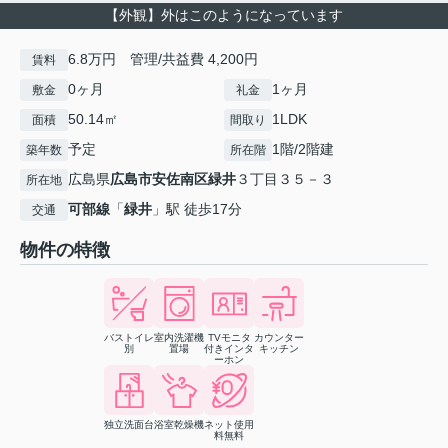
【外観】外はこのようになっています
6.8万円 管理/共益費 4,200円
賃料
0ヶ月
1ヶ月
敷金
礼金
50.14㎡
1LDK
面積
間取り
予定
1階/2階建
築年数
所在階
広島県
広島市安佐南区
緑井
３丁目３５－３
所在地
可部線
「
緑井
」駅 徒歩17分
交通
物件の特徴
バストイレ
室内洗濯機
TVモニタ
カウンター
別
置場
付きインタ
キッチン
ーホン
独立洗面台
浴室乾燥機
ネット使用
料無料