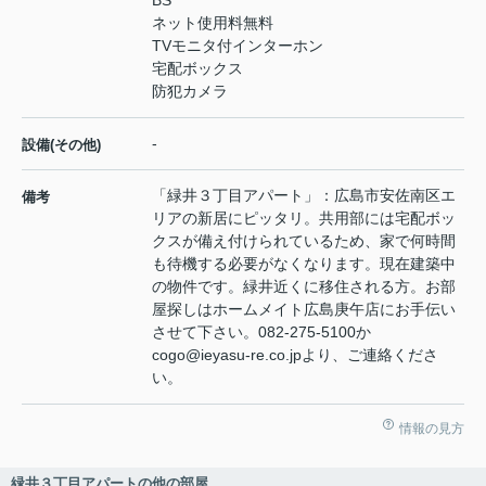
ネット使用料無料
TVモニタ付インターホン
宅配ボックス
防犯カメラ
-
設備(その他)
「緑井３丁目アパート」：広島市安佐南区エ
備考
リアの新居にピッタリ。共用部には宅配ボッ
クスが備え付けられているため、家で何時間
も待機する必要がなくなります。現在建築中
の物件です。緑井近くに移住される方。お部
屋探しはホームメイト広島庚午店にお手伝い
させて下さい。082-275-5100か
cogo@ieyasu-re.co.jpより、ご連絡くださ
い。
情報の見方
緑井３丁目アパートの他の部屋