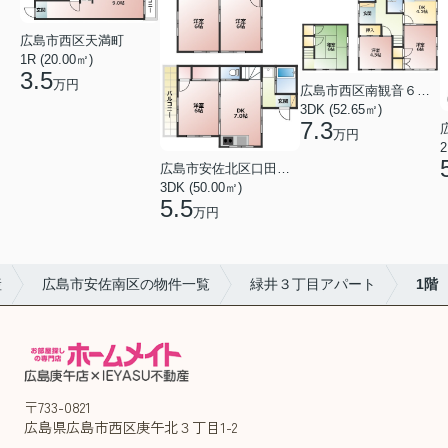
広島市西区天満町
1R (20.00㎡)
3.5
万円
広島市西区南観音６丁目
3DK (52.65㎡)
7.3
万円
2
広島市安佐北区口田１丁目
3DK (50.00㎡)
5.5
万円
産
広島市安佐南区の物件一覧
緑井３丁目アパート
1階
〒733-0821
広島県広島市西区庚午北３丁目1-2