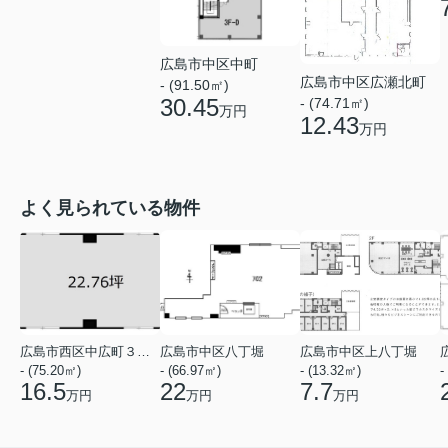
広島市中区中町
広島市中区広瀬北町
- (91.50㎡)
30.45
- (74.71㎡)
万円
12.43
万円
よく見られている物件
広島市西区中広町３丁目
広島市中区八丁堀
広島市中区上八丁堀
- (75.20㎡)
- (66.97㎡)
- (13.32㎡)
-
16.5
22
7.7
万円
万円
万円