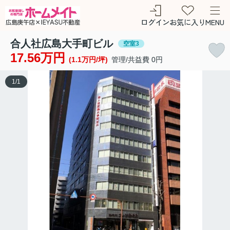
ログイン
お気に入り
MENU
合人社広島大手町ビル
空室3
17.56万円
(1.1万円/坪)
管理/共益費 0円
1
/
1