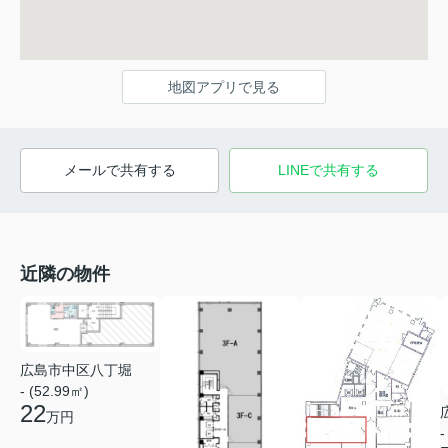
地図アプリで見る
メールで共有する
LINEで共有する
近隣の物件
広島市中区八丁堀
- (52.99㎡)
22
万円
-