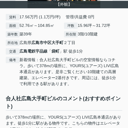
【外観】
17.56万円 (1.1万円/坪) 管理/共益費 0円
賃料
52.76㎡～104.85㎡
15.96坪～31.72坪
面積
坪数
築39年
3階/10階建
築年数
所在階
広島県
広島市中区
大手町
２丁目
所在地
広島電鉄宇品線
「
袋町
」駅 徒歩1分
交通
新着情報：合人社広島大手町ビルの空室情報ならコチ
備考
ラ。歩いて378mの場所に、YOURS(ユアーズ) LIVI広島
本通店があります。是非ご覧ください10階建ての高層
建築。エレベーター2基付きです。周辺には、徒歩1分
で利用できる駅があります。
合人社広島大手町ビルのコメント(おすすめポイン
ト)
歩いて378mの場所に、YOURS(ユアーズ) LIVI広島本通店があり
ます。徒歩1分に駅がある物件です。こちらの物件はエレベータ