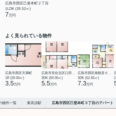
広島市西区己斐本町２丁目
1LDK (35.52㎡)
7
万円
よく見られている物件
広島市西区天満町
広島市安佐北区口田１丁目
広島市西区南観音６丁目
1R (20.00㎡)
3DK (50.00㎡)
3DK (52.65㎡)
2
3.5
5.5
7.3
万円
万円
万円
の物件一覧
東高須駅
広島市西区己斐本町３丁目のアパート