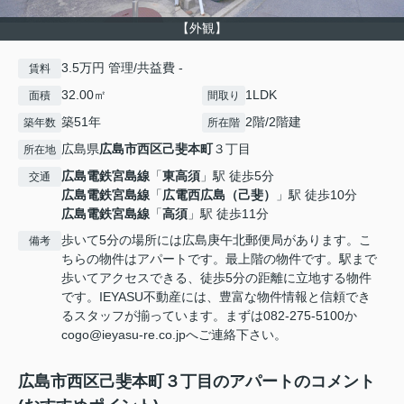
【外観】
3.5万円 管理/共益費 -
賃料
32.00㎡
1LDK
面積
間取り
築51年
2階/2階建
築年数
所在階
広島県
広島市西区
己斐本町
３丁目
所在地
広島電鉄宮島線
「
東高須
」駅 徒歩5分
交通
広島電鉄宮島線
「
広電西広島（己斐）
」駅 徒歩10分
広島電鉄宮島線
「
高須
」駅 徒歩11分
歩いて5分の場所には広島庚午北郵便局があります。こ
備考
ちらの物件はアパートです。最上階の物件です。駅まで
歩いてアクセスできる、徒歩5分の距離に立地する物件
です。IEYASU不動産には、豊富な物件情報と信頼でき
るスタッフが揃っています。まずは082-275-5100か
cogo@ieyasu-re.co.jpへご連絡下さい。
広島市西区己斐本町３丁目のアパートのコメント