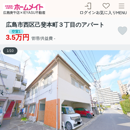
ログイン
お気に入り
MENU
広島市西区己斐本町３丁目のアパート
空室1
3.5万円
管理/共益費 -
1
/
10