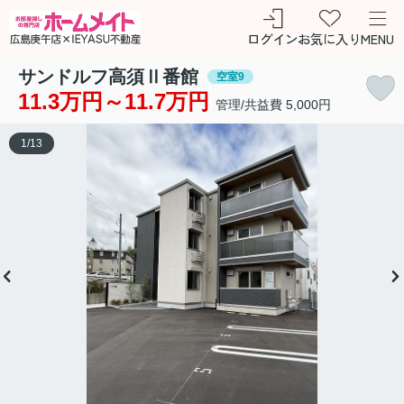
ログイン
お気に入り
MENU
サンドルフ高須Ⅱ番館
空室9
11.3万円～11.7万円
管理/共益費 5,000円
1
/
13