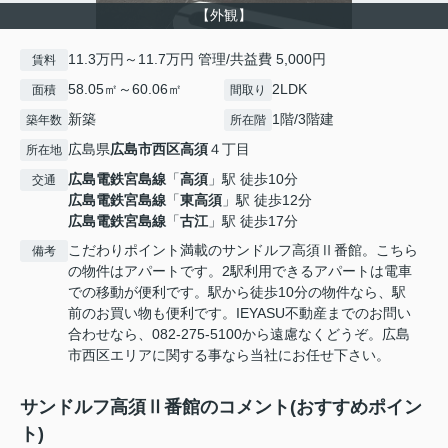
【外観】
11.3万円～11.7万円 管理/共益費 5,000円
賃料
58.05㎡～60.06㎡
2LDK
面積
間取り
新築
1階/3階建
築年数
所在階
広島県
広島市西区
高須
４丁目
所在地
広島電鉄宮島線
「
高須
」駅 徒歩10分
交通
広島電鉄宮島線
「
東高須
」駅 徒歩12分
広島電鉄宮島線
「
古江
」駅 徒歩17分
こだわりポイント満載のサンドルフ高須Ⅱ番館。こちら
備考
の物件はアパートです。2駅利用できるアパートは電車
での移動が便利です。駅から徒歩10分の物件なら、駅
前のお買い物も便利です。IEYASU不動産までのお問い
合わせなら、082-275-5100から遠慮なくどうぞ。広島
市西区エリアに関する事なら当社にお任せ下さい。
サンドルフ高須Ⅱ番館のコメント(おすすめポイン
ト)