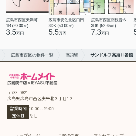
広島市西区天満町
広島市安佐北区口田１丁目
広島市西区南観音６丁目
1R (20.00㎡)
3DK (50.00㎡)
3DK (52.65㎡)
2
3.5
5.5
7.3
万円
万円
万円
広島市西区の物件一覧
高須駅
サンドルフ高須Ⅱ番館
〒733-0821
広島県広島市西区庚午北３丁目1-2
営業時間
10:00～19:00
定休日
なし
トップページ
お客様の声
アクセスマップ