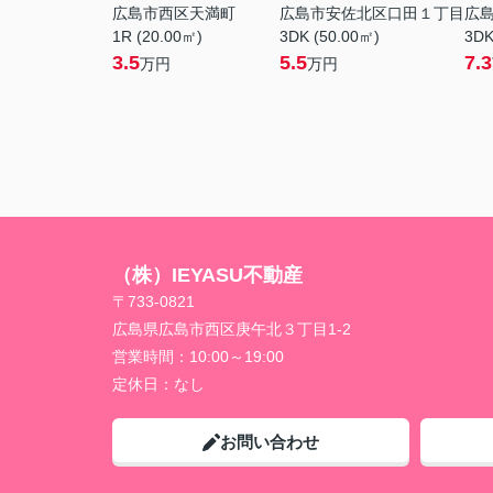
広島市西区天満町
広島市安佐北区口田１丁目
広
1R (20.00㎡)
3DK (50.00㎡)
3DK
3.5
5.5
7.3
万円
万円
（株）IEYASU不動産
〒733-0821
広島県広島市西区庚午北３丁目1-2
営業時間：
10:00～19:00
定休日：
なし
お問い合わせ