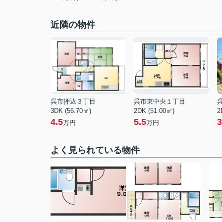
近隣の物件
呉市押込３丁目
呉市東中央１丁目
3DK (56.70㎡)
2DK (51.00㎡)
2
4.5
5.5
3
万円
万円
よく見られている物件