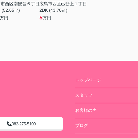
島市西区南観音６丁目
広島市西区己斐上１丁目
 (52.65㎡)
2DK (43.70㎡)
5
万円
万円
トップページ
スタッフ
お客様の声
082-275-5100
ブログ