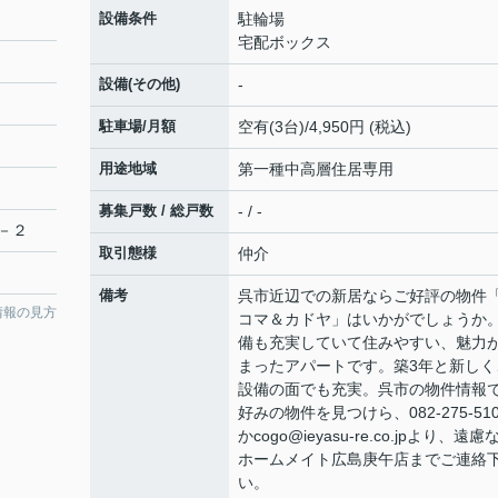
設備条件
駐輪場
宅配ボックス
設備(その他)
-
駐車場/月額
空有(3台)/4,950円 (税込)
用途地域
第一種中高層住居専用
募集戸数 / 総戸数
- / -
－２
取引態様
仲介
備考
呉市近辺での新居ならご好評の物件
情報の見方
コマ＆カドヤ」はいかがでしょうか
備も充実していて住みやすい、魅力
まったアパートです。築3年と新しく
設備の面でも充実。呉市の物件情報
好みの物件を見つけら、082-275-510
かcogo@ieyasu-re.co.jpより、遠慮
ホームメイト広島庚午店までご連絡
い。