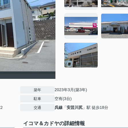
2023年3月(築3年)
築年
空有(3台)
駐車
２
呉線
「
安芸川尻
」駅 徒歩18分
交通
イコマ＆カドヤの詳細情報