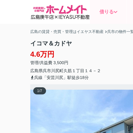
借りる
広島の賃貸・売買・管理はイエヤス不動産
呉市の物件一
イコマ＆カドヤ
4.6万円
管理/共益費 3,500円
広島県
呉市
川尻町久筋
１丁目１４－２
呉線「安芸川尻」駅徒歩18分
1
/
7