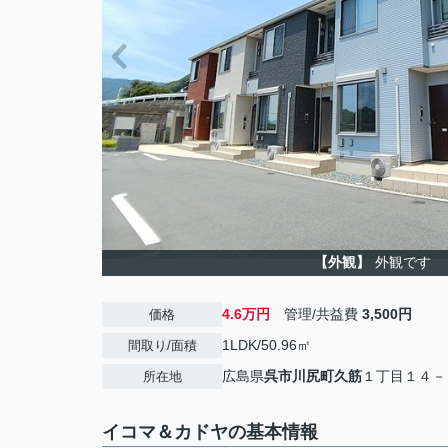
【外観】
外観です
4.6万円
管理/共益費
3,500円
価格
1LDK/50.96㎡
間取り/面積
広島県
呉市
川尻町久筋
１丁目１４－
所在地
イコマ＆カドヤの基本情報