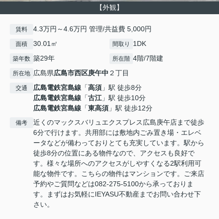
【外観】
4.3万円～4.6万円 管理/共益費 5,000円
賃料
30.01㎡
1DK
面積
間取り
築29年
4階/7階建
築年数
所在階
広島県
広島市西区
庚午中
２丁目
所在地
広島電鉄宮島線
「
高須
」駅 徒歩8分
交通
広島電鉄宮島線
「
古江
」駅 徒歩10分
広島電鉄宮島線
「
東高須
」駅 徒歩12分
近くのマックスバリュエクスプレス広島庚午店まで徒歩
備考
6分で行けます。共用部には敷地内ごみ置き場・エレベ
ータなどが備わっておりとても充実しています。駅から
徒歩8分の位置にある物件なので、アクセスも良好で
す。様々な場所へのアクセスがしやすくなる2駅利用可
能な物件です。こちらの物件はマンションです。ご来店
予約やご質問などは082-275-5100から承っておりま
す。まずはお気軽にIEYASU不動産までお問い合わせ下
さい。