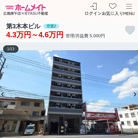
ログイン
お気に入り
MENU
第3木本ビル
空室2
4.3万円～4.6万円
管理/共益費 5,000円
1
/
13