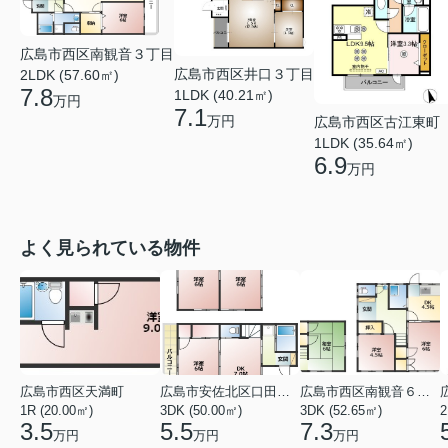
広島市西区南観音３丁目
広島市西区井口３丁目
2LDK (57.60㎡)
7.8
1LDK (40.21㎡)
万円
7.1
万円
広島市西区古江東町
1LDK (35.64㎡)
6.9
万円
よく見られている物件
広島市西区天満町
広島市安佐北区口田１丁目
広島市西区南観音６丁目
1R (20.00㎡)
3DK (50.00㎡)
3DK (52.65㎡)
2
3.5
5.5
7.3
万円
万円
万円