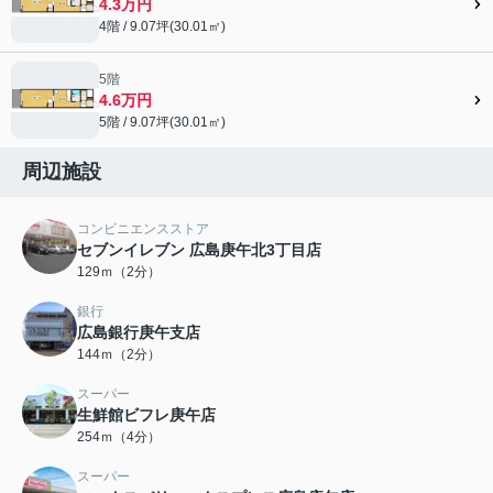
4.3万円
4階 / 9.07坪(30.01㎡)
5階
4.6万円
5階 / 9.07坪(30.01㎡)
周辺施設
コンビニエンスストア
セブンイレブン 広島庚午北3丁目店
129ｍ（2分）
銀行
広島銀行庚午支店
144ｍ（2分）
スーパー
生鮮館ビフレ庚午店
254ｍ（4分）
スーパー