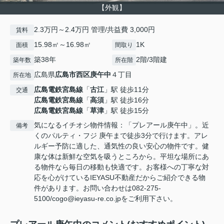
【外観】
2.3万円～2.4万円 管理/共益費 3,000円
賃料
15.98㎡～16.98㎡
1K
面積
間取り
築38年
2階/3階建
築年数
所在階
広島県
広島市西区
庚午中
４丁目
所在地
広島電鉄宮島線
「
古江
」駅 徒歩11分
交通
広島電鉄宮島線
「
高須
」駅 徒歩16分
広島電鉄宮島線
「
草津
」駅 徒歩15分
気になるイチオシ物件情報：「プレアール庚午中」。近
備考
くのパルティ・フジ 庚午まで徒歩3分で行けます。アレ
ルギー予防に適した、通気性の良い安心の物件です。健
康な体は新鮮な空気を吸うところから。平坦な場所にあ
る物件なら毎日の移動も快適です。お客様への丁寧な対
応を心がけているIEYASU不動産だからご紹介できる物
件があります。お問い合わせは082-275-
5100/cogo@ieyasu-re.co.jpをご利用下さい。