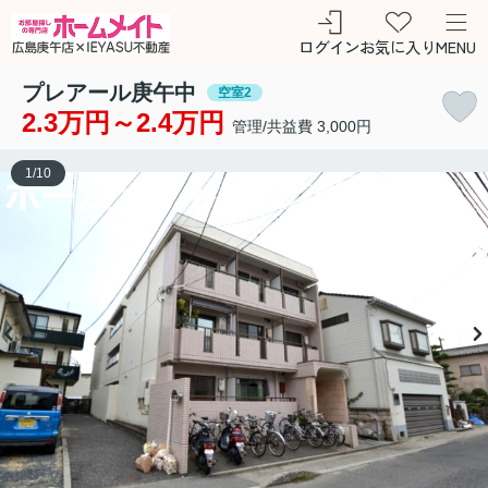
ログイン
お気に入り
MENU
プレアール庚午中
空室2
2.3万円～2.4万円
管理/共益費 3,000円
1
/
10