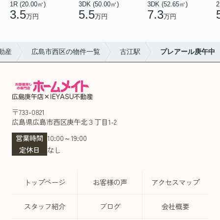
1R (20.00㎡)
3DK (50.00㎡)
3DK (52.65㎡)
2
3.5
5.5
7.3
万円
万円
万円
動産
広島市西区の物件一覧
古江駅
プレアール庚午中
〒733-0821
広島県広島市西区庚午北３丁目1-2
営業時間
10:00～19:00
定休日
なし
トップページ
お客様の声
アクセスマップ
スタッフ紹介
ブログ
会社概要