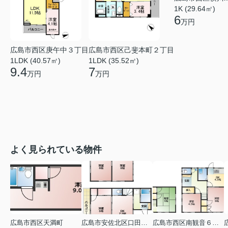
1K (29.64㎡)
6
万円
広島市西区庚午中３丁目
広島市西区己斐本町２丁目
1LDK (40.57㎡)
1LDK (35.52㎡)
9.4
7
万円
万円
よく見られている物件
広島市西区天満町
広島市安佐北区口田１丁目
広島市西区南観音６丁目