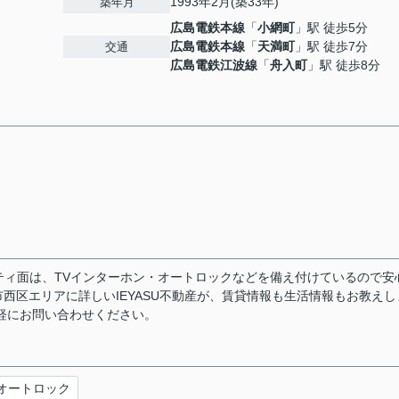
1993年2月(築33年)
築年月
広島電鉄本線
「
小網町
」駅 徒歩5分
広島電鉄本線
「
天満町
」駅 徒歩7分
交通
広島電鉄江波線
「
舟入町
」駅 徒歩8分
ュリティ面は、TVインターホン・オートロックなどを備え付けているので安
西区エリアに詳しいIEYASU不動産が、賃貸情報も生活情報もお教えし
jpへお気軽にお問い合わせください。
オートロック