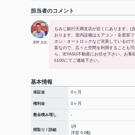
担当者のコメント
もみじ銀行天満支店が近くにあります。(
おります。室内設備はエアコン・全居室フ
ホン・オートロックなど充実しているので
茅野 太志
富なので、広々と空間を利用することも可
ら、IEYASU不動産にお任せ下さい。お客
5100にてご連絡下さい。
基本情報
0ヶ月
保証金
0ヶ月
権利金
敷金積み増し
-
1R
間取り / 詳細
洋室 9.0帖