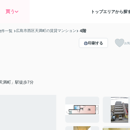
買う
トップ
エリアから探
広島市西区天満町の賃貸マンション
4階
物件一覧
印刷する
お気
天満町」駅徒歩7分