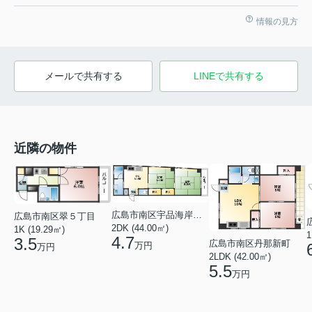
情報の見方
メールで共有する
LINEで共有する
近隣の物件
広島市南区宇品海岸２丁目
広島市南区翠５丁目
2DK (44.00㎡)
1K (19.29㎡)
1
4.7
3.5
広島市南区丹那新町
万円
万円
2LDK (42.00㎡)
5.5
万円