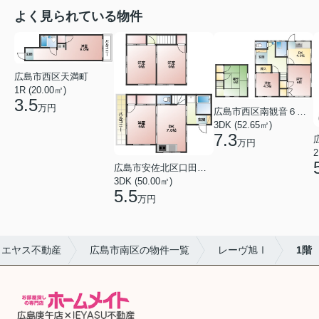
よく見られている物件
広島市西区天満町
1R (20.00㎡)
3.5
万円
広島市西区南観音６丁目
3DK (52.65㎡)
7.3
万円
2
広島市安佐北区口田１丁目
3DK (50.00㎡)
5.5
万円
イエヤス不動産
広島市南区の物件一覧
レーヴ旭Ⅰ
1階