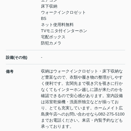
床下収納
ウォークインクロゼット
BS
ネット使用料無料
TVモニタ付インターホン
宅配ボックス
防犯カメラ
-
設備(その他)
収納はウォークインクロゼット・床下収納な
備考
ど豊富なので、衣類や履き物の整理がしやす
く便利です。玄関先まで覗き穴を覗きに行か
なくてもインターホン越しに誰が来たのかを
確認できるので安心感があります。室内設備
は浴室乾燥機・洗面所独立などが揃ってお
り、とても充実しています。ホームメイト広
島庚午店へのお問い合わせなら082-275-5100
までお電話ください。来店・内覧予約なども
承っております。