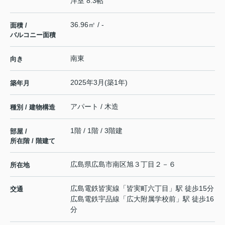
洋室 8.3帖
36.96㎡ / -
面積 /
バルコニー面積
南東
向き
2025年3月(築1年)
築年月
アパート / 木造
種別 / 建物構造
1階 / 1階 / 3階建
部屋 /
所在階 / 階建て
広島県
広島市南区
旭
３丁目２－６
所在地
広島電鉄皆実線
「
皆実町六丁目
」駅 徒歩15分
交通
広島電鉄宇品線
「
広大附属学校前
」駅 徒歩16
分