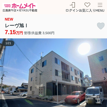
ログイン
お気に入り
MENU
NEW
レーヴ旭Ⅰ
7.15
万円
管理/共益費 3,500円
1
/
21