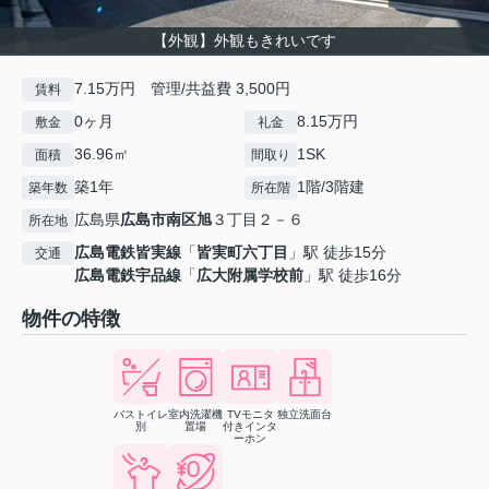
【外観】外観もきれいです
7.15万円 管理/共益費 3,500円
賃料
0ヶ月
8.15万円
敷金
礼金
36.96㎡
1SK
面積
間取り
築1年
1階/3階建
築年数
所在階
広島県
広島市南区
旭
３丁目２－６
所在地
広島電鉄皆実線
「
皆実町六丁目
」駅 徒歩15分
交通
広島電鉄宇品線
「
広大附属学校前
」駅 徒歩16分
物件の特徴
バストイレ
室内洗濯機
TVモニタ
独立洗面台
別
置場
付きインタ
ーホン