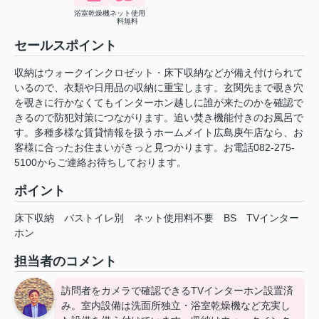
浴室乾燥機
ネット使用
料無料
セールスポイント
収納はウォークインクロゼット・床下収納などが備え付けられて
いるので、衣類や日用品の収納に重宝します。玄関先まで覗き穴
を覗きに行かなくてもインターホン越しに誰が来たのかを確認で
きるので防犯対策につながります。追い焚き機能付きのお風呂で
す。多種多様な賃貸情報を扱うホームメイト広島庚午店なら、お
客様に合ったお住まいがきっと見つかります。お電話082-275-
5100からご連絡お待ちしております。
ポイント
床下収納
バストイレ別
ネット使用料不要
BS
TVインター
ホン
担当者のコメント
訪問者をカメラで確認できるTVインターホン設置済
み。室内設備は洗面所独立・浴室乾燥機など充実し