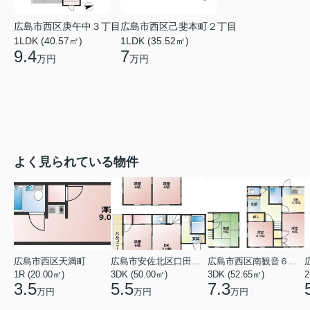
広島市西区庚午中３丁目
広島市西区己斐本町２丁目
1LDK (40.57㎡)
1LDK (35.52㎡)
9.4
7
万円
万円
よく見られている物件
広島市西区天満町
広島市安佐北区口田１丁目
広島市西区南観音６丁目
1R (20.00㎡)
3DK (50.00㎡)
3DK (52.65㎡)
2
3.5
5.5
7.3
万円
万円
万円