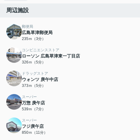
周辺施設
郵便局
広島草津郵便局
235ｍ（3分）
コンビニエンスストア
ローソン 広島草津東一丁目店
326ｍ（5分）
ドラッグストア
ウォンツ 庚午中店
373ｍ（5分）
スーパー
万惣 庚午店
539ｍ（7分）
スーパー
フジ庚午店
850ｍ（11分）