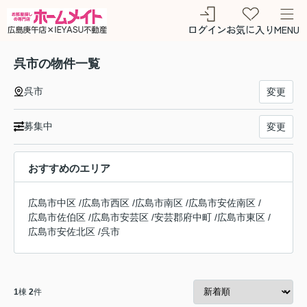
ログイン
お気に入り
MENU
呉市の物件一覧
呉市
変更
募集中
変更
おすすめのエリア
広島市中区
/
広島市西区
/
広島市南区
/
広島市安佐南区
/
広島市佐伯区
/
広島市安芸区
/
安芸郡府中町
/
広島市東区
/
広島市安佐北区
/
呉市
1
棟
2
件