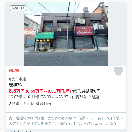
店舗一部
NEW
呉市中通
宏和76
8.8
万円 (0.55万円～0.61万円/坪)
管理/共益費0円
16.03坪～16.11坪 (53.00㎡～53.27㎡) /築71年 /4階建
呉線「呉」駅 徒歩15分
呉市近辺での物件情報：大好評のあの物件「宏和76」。徒歩15分で駅へ
のアクセスが可能な物件です。価格9.9万円ながら充実...
もっと見る