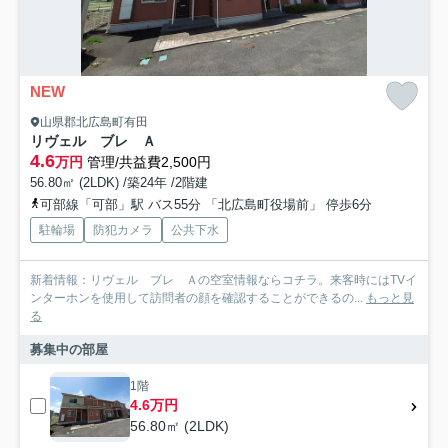
NEW
山県郡北広島町有田
リヴェル ブレ Ａ
4.6
万円
管理/共益費2,500円
56.80㎡ (2LDK) /築24年 /2階建
可部線「可部」駅 バス55分 「北広島町役場前」 停歩6分
駐輪場
防犯カメラ
公共下水
新着情報：リヴェル ブレ Ａの空室情報ならコチラ。来客時にはTVイ
ンターホンを使用して訪問者の顔を確認することができるの...
もっと見
る
募集中の部屋
1階
4.6万円
56.80㎡ (2LDK)