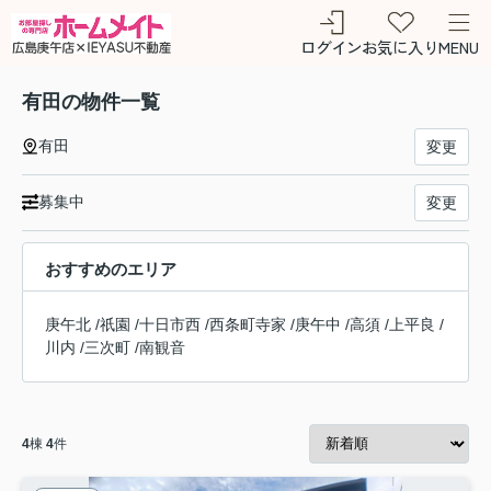
ログイン
お気に入り
MENU
有田の物件一覧
有田
変更
募集中
変更
おすすめのエリア
庚午北
/
祇園
/
十日市西
/
西条町寺家
/
庚午中
/
高須
/
上平良
/
川内
/
三次町
/
南観音
4
棟
4
件