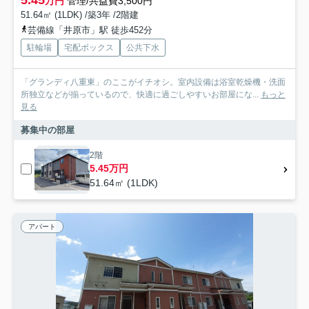
万円
管理/共益費3,500円
51.64㎡ (1LDK) /築3年 /2階建
芸備線「井原市」駅 徒歩452分
駐輪場
宅配ボックス
公共下水
「グランディ八重東」のここがイチオシ。室内設備は浴室乾燥機・洗面
所独立などが揃っているので、快適に過ごしやすいお部屋にな...
もっと
見る
募集中の部屋
2階
5.45万円
51.64㎡ (1LDK)
アパート