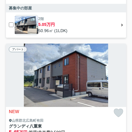
募集中の部屋
2階
5.05万円
50.96㎡ (1LDK)
アパート
NEW
山県郡北広島町有田
グランディ八重東
5.45