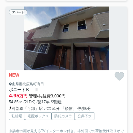
アパート
NEW
山県郡北広島町有田
ボニートＫ Ⅲ
4.95
万円
管理/共益費3,000円
54.85㎡ (2LDK) /築17年 /2階建
可部線「可部」駅 バス51分 「頼信」 停歩6分
駐輪場
宅配ボックス
防犯カメラ
公共下水
来訪者の顔が見えるTVインターホン付き。非対面での荷物受け取りがで