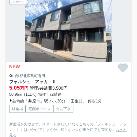
アパート
NEW
山県郡北広島町有田
フォルシュ アッカ Ⅱ
5.05
万円
管理/共益費3,500円
50.96㎡ (1LDK) /築4年 /2階建
芸備線「井原市」駅 バス30分 「壬生口」 停歩1分
駐輪場
宅配ボックス
公共下水
新生活を失敗せず、スタートさせたいならこちらの「フォルシュ アッ
カ Ⅱ」はいかがでしょうか。知らない人が来た時でも玄関を...
もっと
見る