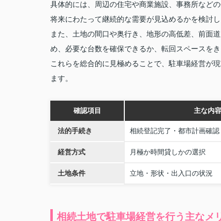
具体的には、周辺の住宅や商業施設、事務所などの
将来にわたって継続的な需要が見込めるかを検討し
また、土地の間口や奥行き、地形の高低差、前面道
め、必要な台数を確保できるか、転回スペースをき
これらを総合的に見極めることで、駐車場経営が現
ます。
確認項目
主な内
法的手続き
相続登記完了・都市計画確認
経営方式
月極か時間貸しかの選択
土地条件
立地・形状・出入口の状況
相続土地で駐車場経営を行う主なメ