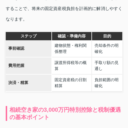
することで、将来の固定資産税負担を計画的に解消しやすく
なります。
ステップ
確認・準備内容
目的
建物状態・権利関
売却条件の明
事前確認
係整理
確化
譲渡所得税等の概
手取り額の見
費用把握
算
通し
固定資産税の日割
負担範囲の明
決済・精算
精算
確化
相続空き家の3,000万円特別控除と税制優遇
の基本ポイント