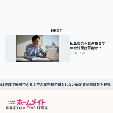
NEXT
広島市の不動産投資で
年金対策は可能か？老
後資金をシミュレーシ
2026.07.01
ョンして将来設計を考
える
策は売却で軽減できる？空き家売却で損をしない固定資産税対策を解説