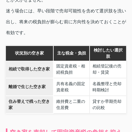
迷う場合には、早い段階で売却可能性を含めて選択肢を洗い
出し、将来の税負担が膨らむ前に方向性を決めておくことが
有効です。
検討したい選択
状況別の空き家
主な税金・負担
肢
固定資産税・相
相続登記後の売
相続で取得した空き家
続税負担
却・賃貸
共有名義の固定
名義整理と売却
離婚で生じた空き家
資産税
時期検討
住み替えで残った空き
維持費と二重の
貸すか早期売却
家
住居費
の比較