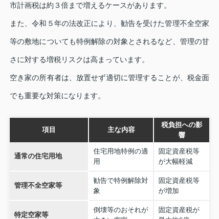
市計画税は約３倍まで増えるケースがあります。
また、令和５年の法改正により、勧告を受けた管理不全空家
等の敷地についても特例解除の対象とされるなど、管理の甘
さに対する増税リスクは高まっています。
空き家の所有者は、放置せず適切に管理することが、税金面
でも重要な対策になります。
税負担への影
項目
主な内容
響
住宅用地特例の適
固定資産税等
通常の住宅用地
用
が大幅軽減
勧告で特例解除対
固定資産税等
管理不全空家等
象
が増加
倒壊等のおそれが
固定資産税が
特定空家等