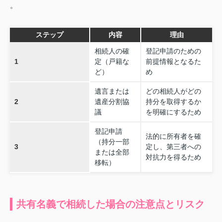
。
ステップ
内容
理由
相続人の確
登記申請のための
1
定（戸籍な
前提情報となるた
ど）
め
遺言または
どの相続人がどの
2
遺産分割協
持分を取得するか
議
を明確にするため
登記申請
法的に所有者を確
（持分一部
3
定し、第三者への
または全部
対抗力を得るため
移転）
共有名義で相続した場合の注意点とリスク