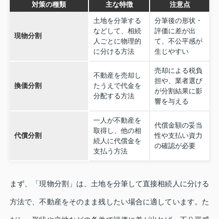
対策の種類
主な特徴
注意点
土地を分筆する
分筆後の形状・
などして、相続
評価に差が出
現物分割
人ごとに物理的
て、不公平感が
に分ける方法
生じやすい
売却による税負
不動産を売却し
担や、業者選び
換価分割
たうえで代金を
が分割結果に影
分配する方法
響を与える
一人が不動産を
代償金額の妥当
取得し、他の相
代償分割
性や支払い資力
続人に代償金を
の確認が必要
支払う方法
まず、「現物分割」は、土地を分筆して直接相続人に分ける
方法で、不動産をそのまま残したい場合に適しています。た