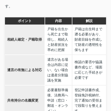
す。
ポイント
内容
解説
戸籍を出生か
戸籍は出生時まで
ら死亡まで取
遡る必要があり、
相続人確定・戸籍取得
得し、相続人
財産目録を作成し
と財産状況を
て財産の透明性を
早めに把握
保ちます
遺言がある場
検認の要否や協議
合は内容に従
書作成など、場面
遺言の有無による対応
い、ない場合
に応じた手続きが
は遺産分割協
必要です
議を実施
必要書類準備
登記申請書作成、
後、法務局へ
登録免許税納付、
共有持分の名義変更
申請（窓口・
完了通知の受領ま
郵送・オンラ
で段取りを整えま
イン）
す