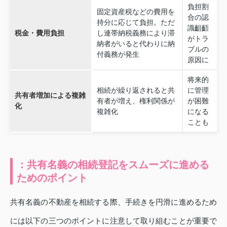
負担割
固定資産税などの費用を
合の認
持分に応じて負担。ただ
識齟齬
税金・費用負担
し連帯納税義務により滞
がトラ
納者がいると代わりに納
ブルの
付義務が発生
原因に
将来的
相続が繰り返されると共
に管理
共有者増加による複雑
有者が増え、権利関係が
が困難
化
複雑化
になる
ことも
：共有名義の相続登記をスムーズに進める
ためのポイント
共有名義の不動産を相続する際、手続きを円滑に進めるため
には以下の三つのポイントに注意して取り組むことが重要で