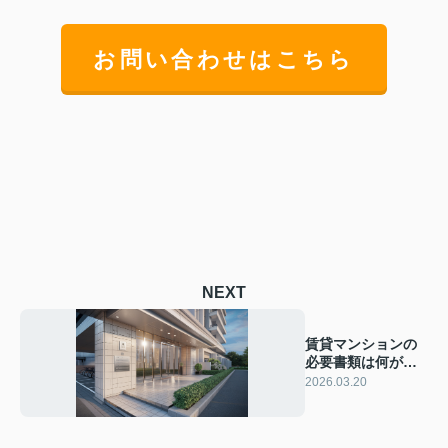
お問い合わせはこちら
NEXT
賃貸マンションの
必要書類は何が要
る？チェックリス
2026.03.20
トで準備を確認