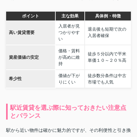
ポイント
主な効果
具体例・特徴
入居者が見
退去後も短期で次の
高い賃貸需要
つかりやす
入居者確保
い
価格・賃料
徒歩５分以内で平米
資産価値の安定
が高めに維
単価１０～２０％高
持
価値が下が
徒歩数分条件は中古
希少性
りにくい
市場でも人気
駅近賃貸を選ぶ際に知っておきたい注意点
とバランス
駅から近い物件は確かに魅力的ですが、その利便性と引き換