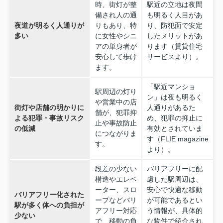
時、街灯が整
駅近の立地は夜間
備され人の通
も明るく人目があ
夜道が明るく人通りが
りもあり、特
り、防犯面で安定
多い
に女性やシニ
したメリットがあ
アの単身者が
ります（賃貸住宅
安心して歩け
サービスより）。
ます。
「駅近マンショ
駅周辺の灯り
ン」は夜も明るく
や営業中の店
街灯や店舗の明かりに
人通りがあるた
舗が、犯罪抑
よる犯罪・事故リスク
め、犯罪の抑止に
止や事故防止
の低減
有効とされていま
につながりま
す（FLIE magazine
す。
より）。
段差の少ない
バリアフリーに配
構造やエレベ
慮した駅周辺は、
ーター、スロ
安心で快適な移動
バリアフリー化された
ープなどバリ
が可能であるとい
駅が多く体への負担が
アフリー対応
う情報が、具体的
少ない
で、移動の負
な物件で紹介され