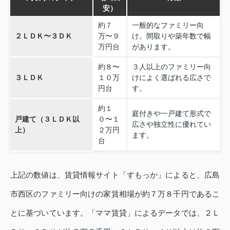
安）
約７
一般的なファミリー向
２ＬＤＫ〜３ＤＫ
万〜９
け。間取りや築年数で幅
万円台
があります。
約８〜
３人以上のファミリー向
３ＬＤＫ
１０万
けによく選ばれる広さで
円台
す。
約１
庭付きや一戸建て形式で
戸建て（３ＬＤＫ以
０〜１
広さや独立性に優れてい
上）
２万円
ます。
台
上記の数値は、賃貸情報サイト「すもっか」によると、広島
市西区のファミリー向けの家賃相場が約７万８千円であるこ
とに基づいています。「ママ賃貸」によるデータでは、２Ｌ