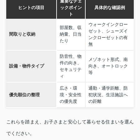
重要なチェ
ヒントの項目
ックポイン
具体的な確認例
ト
ウォークインクロー
部屋数、収
ゼット、シューズイ
間取りと収納
納量、日当
ンクローゼットの有
たり
無
防音性、物
メゾネット形式、南
件の向き、
設備・物件タイプ
向き、オートロック
セキュリテ
等
ィ
広さ・環
通勤・通学距離、防
優先順位の整理
境・安全性
犯状況、生活施設へ
の優先度
の距離
これらを踏まえ、お子さまと安心して暮らせる住まいを選ん
でください。