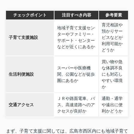
チェックポイント
注目すべき内容
参考要素
育児相談や
地域子育て支援セン
預かりサー
ターやファミリー・
子育て支援施設
ビスなどが
サポート・センター
利用可能か
などが近くにあるか
どうか
買い物や急
スーパーや医療機
な体調不良
生活利便施設
関、公園などが徒歩
にも対応し
圏にあるか
やすい環境
か
ＪＲや路面電車、バ
通勤・通学
交通アクセス
ス、高速道路へのア
や遠出に便
クセスが良好か
利かどうか
まず、子育て支援に関しては、広島市西区内にも地域子育て