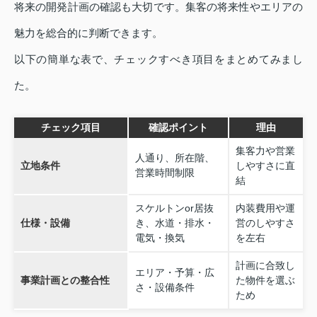
将来の開発計画の確認も大切です。集客の将来性やエリアの
魅力を総合的に判断できます。
以下の簡単な表で、チェックすべき項目をまとめてみまし
た。
チェック項目
確認ポイント
理由
集客力や営業
人通り、所在階、
立地条件
しやすさに直
営業時間制限
結
スケルトンor居抜
内装費用や運
仕様・設備
き、水道・排水・
営のしやすさ
電気・換気
を左右
計画に合致し
エリア・予算・広
事業計画との整合性
た物件を選ぶ
さ・設備条件
ため