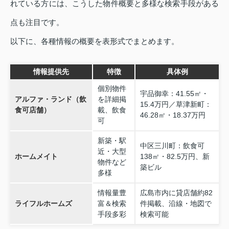
れている方には、こうした物件概要と多様な検索手段がある
点も注目です。
以下に、各種情報の概要を表形式でまとめます。
情報提供先
特徴
具体例
個別物件
宇品御幸：41.55㎡・
アルファ・ランド（飲
を詳細掲
15.4万円／草津新町：
食可店舗）
載、飲食
46.28㎡・18.37万円
可
新築・駅
中区三川町：飲食可
近・大型
ホームメイト
138㎡・82.5万円、新
物件など
築ビル
多様
情報量豊
広島市内に貸店舗約82
ライフルホームズ
富＆検索
件掲載、沿線・地図で
手段多彩
検索可能