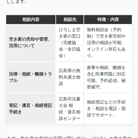
しします。
相談内容
相談先
特徴・内容
ひろしま空
無料相談会（予約
き家の窓口
制）で空き家売却や
空き家の売却や管理、
（宅建協
活用の相談が可能。
活用について
会・全日協
オンライン対応もあ
会）
り。
家事や相続、離婚を
広島県の無
法律・相続・離婚トラ
含む民事問題に対応
料弁護士相
ブル
可能。予約必須。秘
談
密厳守。
広島司法書
相続登記などの手続
登記・遺言・相続登記
士会 相
き・相談を電話・面
手続き
続・遺言相
談でサポート。
談センター