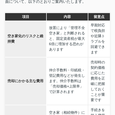
面について、以下のとおりご案内いたします。
項目
内容
留意点
早期対応
放置により「管理不全
で税負担
空き家」と判断される
空き家化のリスクと維
や近隣ト
と、固定資産税が最大
持費
ラブルを
6倍に増加する恐れが
回避でき
あります
ます
売却時の
契約価格
仲介手数料・印紙税・
に応じた
登記費用などが発生し
費用を正
売却にかかる主な費用
ます。仲介手数料は
確に把握
「売却価格×上限率」
しておく
で計算されます
ことが重
要です
手続きを
空き家（相続物件）に