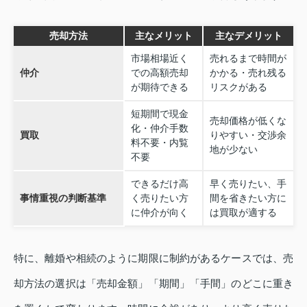
売却方法
主なメリット
主なデメリット
市場相場近く
売れるまで時間が
仲介
での高額売却
かかる・売れ残る
が期待できる
リスクがある
短期間で現金
売却価格が低くな
化・仲介手数
買取
りやすい・交渉余
料不要・内覧
地が少ない
不要
できるだけ高
早く売りたい、手
事情重視の判断基準
く売りたい方
間を省きたい方に
に仲介が向く
は買取が適する
特に、離婚や相続のように期限に制約があるケースでは、売
却方法の選択は「売却金額」「期間」「手間」のどこに重き