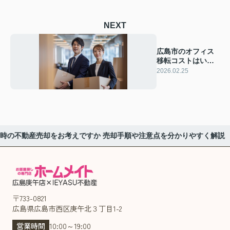
NEXT
広島市のオフィス
移転コストはいく
ら？費用相場や抑
2026.02.25
える工夫も紹介
時の不動産売却をお考えですか 売却手順や注意点を分かりやすく解説
〒733-0821
広島県広島市西区庚午北３丁目1-2
営業時間
10:00～19:00