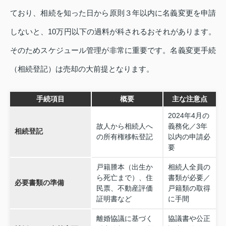
ており、相続を知った日から原則３年以内に名義変更を申請
しないと、10万円以下の過料が科されるおそれがあります。
そのためスケジュール管理が非常に重要です。名義変更手続
（相続登記）は売却の大前提となります。
手続項目
概要
主な注意点
2024年4月の
故人から相続人へ
義務化／3年
相続登記
の所有権移転登記
以内の申請必
要
戸籍謄本（出生か
相続人全員の
ら死亡まで）、住
書類が必要／
必要書類の準備
民票、不動産評価
戸籍類の取得
証明書など
に手間
離婚協議に基づく
協議書や公正