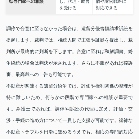
③専門家への相談
し、代理・助言
価や訴訟戦略に
を受ける
対応できる
調停で合意に至らなかった場合は、遺留分侵害額請求訴訟を
提起します。裁判では、相続人間で主張や証拠を提出し、裁
判所が最終的に判断を下します。合意に至れば和解調書、紛
争継続の場合は判決が示されます。さらに不服があれば控訴
審、最高裁への上告も可能です。
不動産が関連する遺留分紛争では、評価や権利関係の整理が
特に難しいため、何らかの段階で専門家への相談が重要で
す。弁護士であれば、調停や訴訟の代理に加え、評価・交
渉・手続の進め方について一貫した支援が可能です。複雑な
不動産トラブルを円滑に進めるうえでも、相応の専門的対応