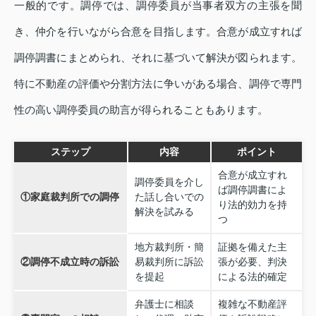
一般的です。調停では、調停委員が当事者双方の主張を聞
き、仲介を行いながら合意を目指します。合意が成立すれば
調停調書にまとめられ、それに基づいて解決が図られます。
特に不動産の評価や分割方法に争いがある場合、調停で専門
性の高い調停委員の助言が得られることもあります。
ステップ
内容
ポイント
合意が成立すれ
調停委員を介し
ば調停調書によ
①家庭裁判所での調停
た話し合いでの
り法的効力を持
解決を試みる
つ
地方裁判所・簡
証拠を備えた主
②調停不成立時の訴訟
易裁判所に訴訟
張が必要、判決
を提起
による法的確定
弁護士に相談
複雑な不動産評