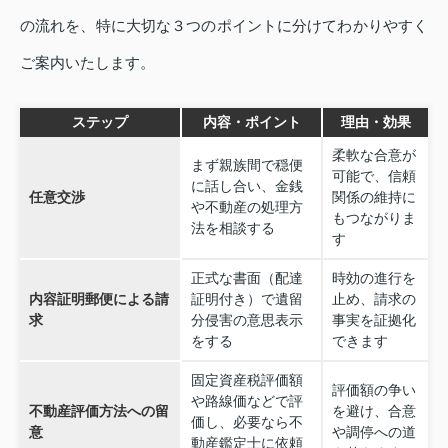
の流れを、特に大切な３つのポイントに分けてわかりやすく
ご案内いたします。
ステップ
内容・ポイント
理由・効果
柔軟な合意が
まず親族間で穏便
可能で、信頼
に話し合い、金銭
任意交渉
関係の維持に
や不動産の処理方
もつながりま
法を相談する
す
正式な書面（配達
時効の進行を
内容証明郵便による請
証明付き）で遺留
止め、請求の
求
分侵害の意思表示
事実を証拠化
をする
できます
固定資産税評価額
評価額の争い
や路線価などで評
不動産評価方法への留
を避け、合意
価し、必要なら不
意
や調停への道
動産鑑定士に依頼