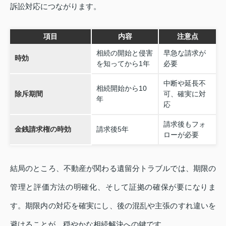
訴訟対応につながります。
項目
内容
注意点
相続の開始と侵害
早急な請求が
時効
を知ってから1年
必要
中断や延長不
相続開始から10
除斥期間
可、確実に対
年
応
請求後もフォ
金銭請求権の時効
請求後5年
ローが必要
結局のところ、不動産が関わる遺留分トラブルでは、期限の
管理と評価方法の明確化、そして証拠の確保が要になりま
す。期限内の対応を確実にし、後の混乱や主張のすれ違いを
避けることが、穏やかな相続解決への鍵です。