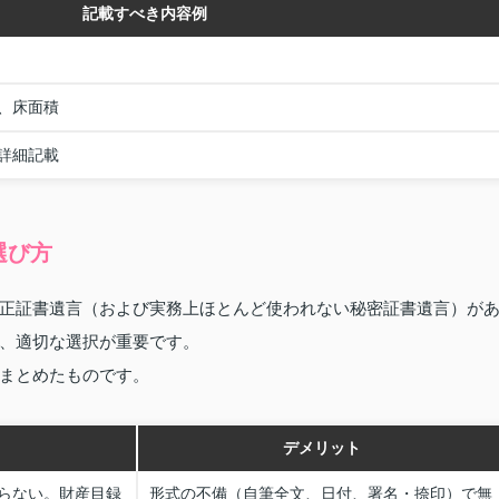
記載すべき内容例
、床面積
詳細記載
選び方
正証書遺言（および実務上ほとんど使われない秘密証書遺言）が
、適切な選択が重要です。
まとめたものです。
デメリット
らない。財産目録
形式の不備（自筆全文、日付、署名・捺印）で無