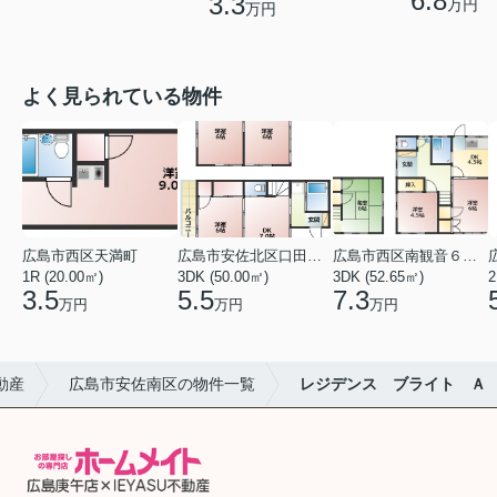
6.8
3.3
万円
万円
よく見られている物件
広島市西区天満町
広島市安佐北区口田１丁目
広島市西区南観音６丁目
1R (20.00㎡)
3DK (50.00㎡)
3DK (52.65㎡)
2
3.5
5.5
7.3
万円
万円
万円
動産
広島市安佐南区の物件一覧
レジデンス ブライト Ａ