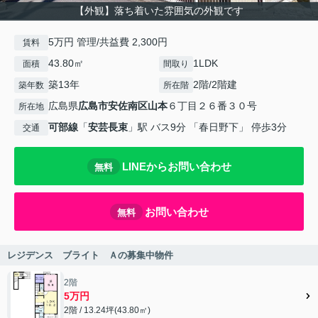
【外観】落ち着いた雰囲気の外観です
5万円 管理/共益費 2,300円
賃料
43.80㎡
1LDK
面積
間取り
築13年
2階/2階建
築年数
所在階
広島県
広島市安佐南区
山本
６丁目２６番３０号
所在地
可部線
「
安芸長束
」駅 バス9分 「春日野下」 停歩3分
交通
LINEからお問い合わせ
無料
お問い合わせ
無料
レジデンス ブライト Ａの募集中物件
2階
5万円
2階 / 13.24坪(43.80㎡)