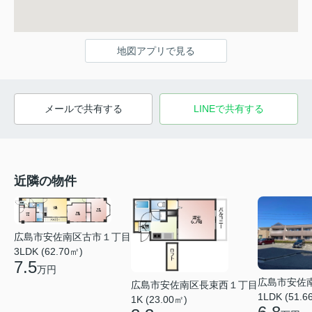
地図アプリで見る
メールで共有する
LINEで共有する
近隣の物件
広島市安佐南区古市１丁目
3LDK (62.70㎡)
7.5
万円
広島市安佐
広島市安佐南区長束西１丁目
1LDK (51.6
1K (23.00㎡)